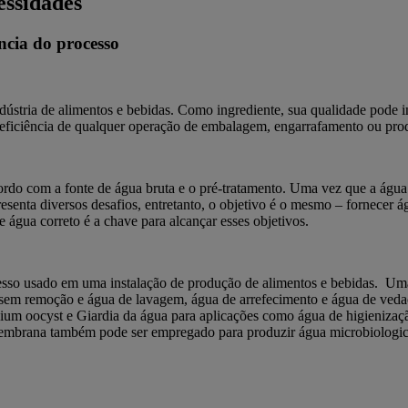
essidades
ncia do processo
ústria de alimentos e bebidas. Como ingrediente, sua qualidade pode i
a eficiência de qualquer operação de embalagem, engarrafamento ou pro
rdo com a fonte de água bruta e o pré-tratamento. Uma vez que a água d
presenta diversos desafios, entretanto, o objetivo é o mesmo – fornecer
água correto é a chave para alcançar esses objetivos.
so usado em uma instalação de produção de alimentos e bebidas. Uma et
a sem remoção e água de lavagem, água de arrefecimento e água de veda
ium oocyst e Giardia da água para aplicações como água de higienizaç
e membrana também pode ser empregado para produzir água microbiologi