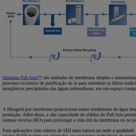
Sistemas Pall Aria™
são unidades de membrana simples e automatizada
processo exclusivo de purificação de ar para substituir os filtros tra
inorgânicos precipitados das águas subterrâneas, em um espaço com
A filtragem por membrana proporciona maior rendimento de água lim
produção. Além disso, a alta capacidade de sólidos do Pall Aria permi
osmose reversa (RO) para prolongar a vida útil da membrana ou no p
Para aplicações com valores de SDI mais baixos ou onde a qualidade d
núcleo Pall® podem ser adaptados aos requisitos individuais de produç