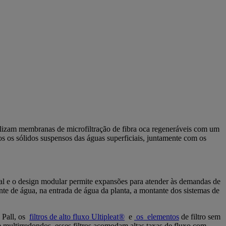
ilizam membranas de microfiltração de fibra oca regeneráveis com um
dos os sólidos suspensos das águas superficiais, juntamente com os
l e o design modular permite expansões para atender às demandas de
nte de água, na entrada de água da planta, a montante dos sistemas de
 Pall, os
filtros de alto fluxo Ultipleat®
e
os
elementos
de filtro sem
e multirredondos, esses filtros acomodam altas taxas de fluxo com