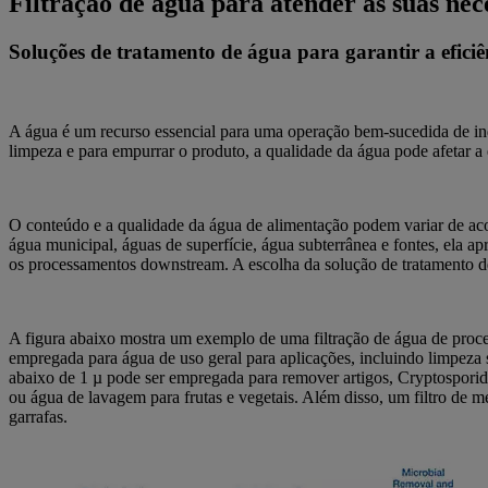
Filtração de água para atender às suas nec
Soluções de tratamento de água para garantir a eficiê
A água é um recurso essencial para uma operação bem-sucedida de ind
limpeza e para empurrar o produto, a qualidade da água pode afetar 
O conteúdo e a qualidade da água de alimentação podem variar de aco
água municipal, águas de superfície, água subterrânea e fontes, ela a
os processamentos downstream. A escolha da solução de tratamento de 
A figura abaixo mostra um exemplo de uma filtração de água de proces
empregada para água de uso geral para aplicações, incluindo limpez
abaixo de 1 µ pode ser empregada para remover artigos, Cryptosporid
ou água de lavagem para frutas e vegetais. Além disso, um filtro d
garrafas.