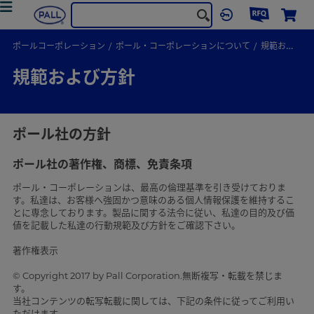
ポールコーポレーション
ポール・コーポレーションについて
規範および方針
規範および方針
ポール社の方針
ポール社の著作権、商標、免責条項
ポール・コーポレーションは、最高の倫理基準を引き受けておりま
す。私達は、お客様へ強固かつ意味のある個人情報保護を維持するこ
とに専念しております。製品に関する法令に従い、私達の目的及び価
値を記載した私達の行動規範及び方針をご確認下さい。
著作権表示
© Copyright 2017 by Pall Corporation.無断複写・転載を禁じま
す。
当社コンテンツの転写転載に関しては、下記の条件に従ってご利用い
ただけます。