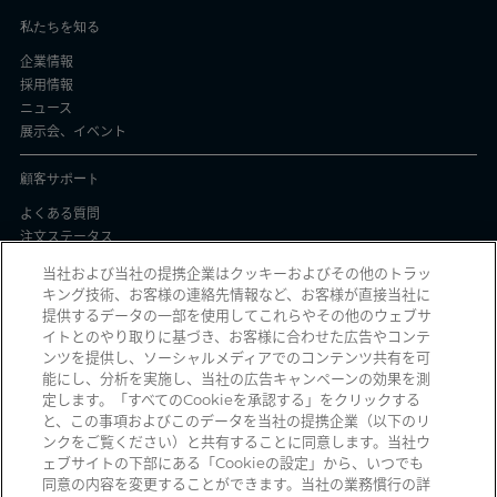
私たちを知る
企業情報
採用情報
ニュース
展示会、イベント
顧客サポート
よくある質問
注文ステータス
製品バッチ証明書
当社および当社の提携企業はクッキーおよびその他のトラッ
キング技術、お客様の連絡先情報など、お客様が直接当社に
プライバシーと使用
提供するデータの一部を使用してこれらやその他のウェブサ
イトとのやり取りに基づき、お客様に合わせた広告やコンテ
個人情報保護方針
ンツを提供し、ソーシャルメディアでのコンテンツ共有を可
契約条件
能にし、分析を実施し、当社の広告キャンペーンの効果を測
Manage Cookies
定します。「すべてのCookieを承認する」をクリックする
と、この事項およびこのデータを当社の提携企業（以下のリ
ンクをご覧ください）と共有することに同意します。当社ウ
ェブサイトの下部にある「Cookieの設定」から、いつでも
詐欺メールを受信していませんか？ 詐欺の疑いのある不審な電子メール、ソ
同意の内容を変更することができます。当社の業務慣行の詳