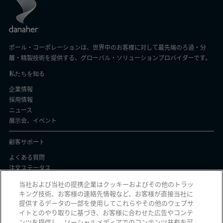
ポール・コーポレーションは、世界中のお客様に対して最先端のろ過・分
離・精製技術を提供する、グローバル・ソリューションプロバイダーです。
私たちを知る
企業情報
採用情報
ニュース
展示会、イベント
顧客サポート
よくある質問
注文ステータス
製品バッチ証明書
当社および当社の提携企業はクッキーおよびその他のトラッ
キング技術、お客様の連絡先情報など、お客様が直接当社に
プライバシーと使用
提供するデータの一部を使用してこれらやその他のウェブサ
イトとのやり取りに基づき、お客様に合わせた広告やコンテ
個人情報保護方針
ンツを提供し、ソーシャルメディアでのコンテンツ共有を可