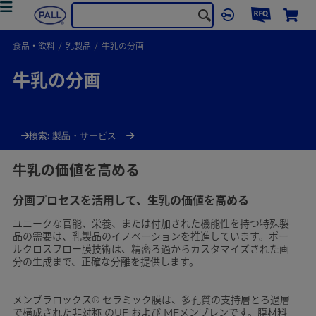
食品・飲料
乳製品
牛乳の分画
牛乳の分画
検索: 製品・サービス
牛乳の価値を高める
分画プロセスを活用して、生乳の価値を高める
ユニークな官能、栄養、または付加された機能性を持つ特殊製
品の需要は、乳製品のイノベーションを推進しています。ポー
ルクロスフロー膜技術は、精密ろ過からカスタマイズされた画
分の生成まで、正確な分離を提供します。
メンブラロックス® セラミック膜は、多孔質の支持層とろ過層
で構成された非対称 のUF および MFメンブレンです。膜材料