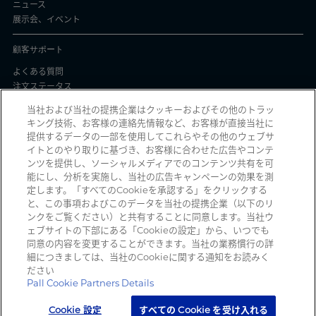
ニュース
展示会、イベント
顧客サポート
よくある質問
注文ステータス
製品バッチ証明書
当社および当社の提携企業はクッキーおよびその他のトラッ
キング技術、お客様の連絡先情報など、お客様が直接当社に
プライバシーと使用
提供するデータの一部を使用してこれらやその他のウェブサ
イトとのやり取りに基づき、お客様に合わせた広告やコンテ
個人情報保護方針
ンツを提供し、ソーシャルメディアでのコンテンツ共有を可
契約条件
能にし、分析を実施し、当社の広告キャンペーンの効果を測
Manage Cookies
定します。「すべてのCookieを承認する」をクリックする
と、この事項およびこのデータを当社の提携企業（以下のリ
ンクをご覧ください）と共有することに同意します。当社ウ
ェブサイトの下部にある「Cookieの設定」から、いつでも
詐欺メールを受信していませんか？ 詐欺の疑いのある不審な電子メール、ソ
同意の内容を変更することができます。当社の業務慣行の詳
ーシャルメディアメッセージ、テキストメッセージ、または電話を受信した
細につきましては、当社のCookieに関する通知をお読みく
時は、
reportphishing@pall.com
までご報告ください。
ださい
Pall Cookie Partners Details
Cookie 設定
すべての Cookie を受け入れる
Copyright 2026 Pall Corporation. All rights reserved.
サイト利用規約