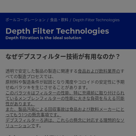
ポールコーポレーション
食品・飲料
Depth Filter Technologies
Depth Filter Technologies
Depth filtration is the ideal solution
なぜデプスフィルター技術が有用なのか？
透明で安定した製品の製造に関連する
食品および飲料業界の
す
べての製造プロセスでは、
原材料や製造条件が起因となり濁度やコロイドの安定性に予期
せぬバラツキを生じさせることがあります。
このバラツキはフィルターの性能、特に充填前に取り付けられ
ているメンブレンフィルターの性能に大きな負荷を与える可能
性があります。
また、製品汚染による回収事故は食品および飲料メーカーにと
ってもう1つの懸念事項です。
デプスフィルターろ過は、これらの懸念に対応する理想的なソ
リューションで
す。