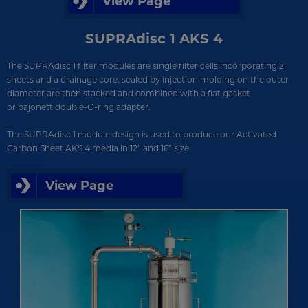
View Page
SUPRAdisc 1 AKS 4
The SUPRAdisc 1 filter modules are single filter cells incorporating 2
sheets and a drainage core, sealed by injection molding on the outer
diameter are then stacked and combined with a flat gasket
or bajonett double-O-ring adapter.
The SUPRAdisc 1 module design is used to produce our Activated
Carbon Sheet AKS 4 media in 12” and 16” size​
View Page