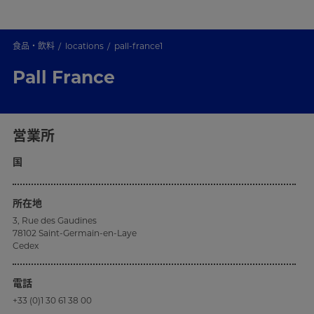
食品・飲料
locations
pall-france1
Pall France
営業所
国
所在地
3, Rue des Gaudines
78102 Saint-Germain-en-Laye
Cedex
電話
+33 (0)1 30 61 38 00