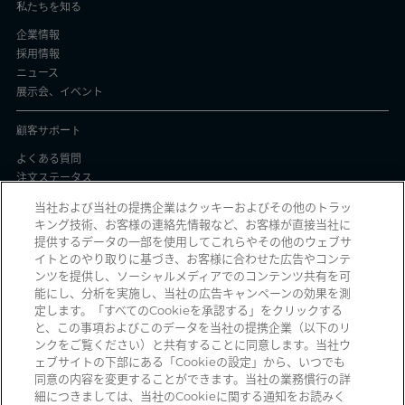
私たちを知る
企業情報
採用情報
ニュース
展示会、イベント
顧客サポート
よくある質問
注文ステータス
製品バッチ証明書
当社および当社の提携企業はクッキーおよびその他のトラッ
キング技術、お客様の連絡先情報など、お客様が直接当社に
プライバシーと使用
提供するデータの一部を使用してこれらやその他のウェブサ
イトとのやり取りに基づき、お客様に合わせた広告やコンテ
個人情報保護方針
ンツを提供し、ソーシャルメディアでのコンテンツ共有を可
契約条件
能にし、分析を実施し、当社の広告キャンペーンの効果を測
Manage Cookies
定します。「すべてのCookieを承認する」をクリックする
と、この事項およびこのデータを当社の提携企業（以下のリ
ンクをご覧ください）と共有することに同意します。当社ウ
ェブサイトの下部にある「Cookieの設定」から、いつでも
詐欺メールを受信していませんか？ 詐欺の疑いのある不審な電子メール、ソ
同意の内容を変更することができます。当社の業務慣行の詳
ーシャルメディアメッセージ、テキストメッセージ、または電話を受信した
細につきましては、当社のCookieに関する通知をお読みく