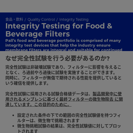
食品・飲料
Quality Control
Integrity Testing
Integrity Testing for Food &
Beverage Filters
Pall’s food and beverage portfolio is comprised of many
integrity test devices that help the industry ensure
membrane filters are integral and suitable for continued
service.
なぜ完全性試験を行う必要があるのか?
完全性試験は非破壊試験であり、フィルターに影響を与えるこ
となく、ろ過前やろ過後に試験を実施することができます。
同時に、フィルターが無傷で期待される性能を提供していると
いう確信を提供します。
完全性試験に採用される試験合格値データは、
製品開発中に使
用されるメンブレンに基づく最終フィルターの微生物除去
に関
連しています。この目的のために。
設定された条件の下での範囲の完全性試験値を持つフィ
ルターは、微生物で挑戦されます
微生物挑戦試験の結果は、完全性試験値に対してプロッ
トされます