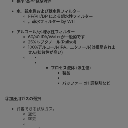
標準"基準"試験流体
水。親水性および疎水性フィルター
FF/PH/BP による親水性フィルター
。疎水フィルター by WIT
アルコール/水.疎水性フィルター
60/40 IPA/Waterが一般的です
25% t-ブタノール(Pallsol)
100%アルコール(IPA、エタノール)は推奨されま
せん(拡散性が高い)
プロセス流体 (派生値)
製品
バッファー pH 調整剤など
②加圧用ガスの選択
許容できる試験ガス。
空気
窒素