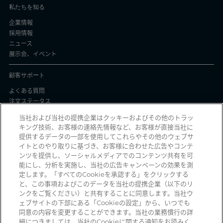
私たちを知る
企業情報
採用情報
ニュース
展示会、イベント
顧客サポート
よくある質問
注文ステータス
製品バッチ証明書
当社および当社の提携企業はクッキーおよびその他のトラッ
キング技術、お客様の連絡先情報など、お客様が直接当社に
プライバシーと使用
提供するデータの一部を使用してこれらやその他のウェブサ
イトとのやり取りに基づき、お客様に合わせた広告やコンテ
個人情報保護方針
ンツを提供し、ソーシャルメディアでのコンテンツ共有を可
契約条件
能にし、分析を実施し、当社の広告キャンペーンの効果を測
Manage Cookies
定します。「すべてのCookieを承認する」をクリックする
と、この事項およびこのデータを当社の提携企業（以下のリ
ンクをご覧ください）と共有することに同意します。当社ウ
ェブサイトの下部にある「Cookieの設定」から、いつでも
詐欺メールを受信していませんか？ 詐欺の疑いのある不審な電子メール、ソ
同意の内容を変更することができます。当社の業務慣行の詳
ーシャルメディアメッセージ、テキストメッセージ、または電話を受信した
細につきましては、当社のCookieに関する通知をお読みく