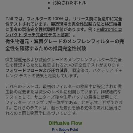
汚染されたボトル
Pall では、フィルターの 100% は、リリース前に製造中に完全
性テストされています。製造現場の完全性試験方法と検証結果
に固有の製造完全性試験限界値があります。例：
Palltronic コ
ンパクト タッチ完全性テスト装置
）。
微生物還元・滅菌グレードのメンブレンフィルターの完
全性を確認するための推奨完全性試験
微生物還元および滅菌グレードのメンブレンフィルターの完全
性を確認するために推奨される2つの完全性テストがあります：
フォワードフローおよび圧力減衰
。順流値は、バクテリア チャ
レンジ テストの結果と相関しています。
これらのテストは、最初のフィルターの検証中に設定された微
生物の除去または減少のレベルに相関しています。非破壊的な
テストとして、サニタイズ後や生産バッチの最後に使用して、
フィルター アセンブリが一体型であることを示すことができま
す。これらのテストは、湿った気孔を通る気体の流れに適用さ
れるのと同じ物理学に基づいています。