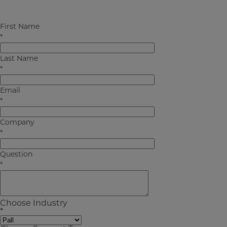
First Name
ポールコーポレーション
forms
ask-a-question-old
*
Last Name
*
Email
*
Company
*
Question
*
Choose Industry
*