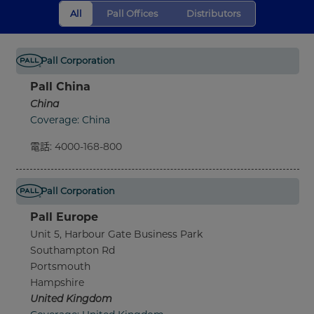
All
Pall Offices
Distributors
Pall Corporation
Pall China
China
Coverage: China
電話
:
4000-168-800
Pall Corporation
Pall Europe
Unit 5, Harbour Gate Business Park
Southampton Rd
Portsmouth
Hampshire
United Kingdom