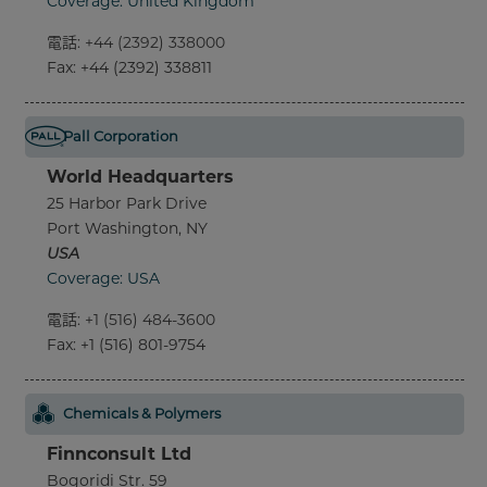
Coverage: United Kingdom
電話
:
+44 (2392) 338000
Fax
: +44 (2392) 338811
Pall Corporation
World Headquarters
25 Harbor Park Drive
Port Washington, NY
USA
Coverage: USA
電話
:
+1 (516) 484-3600
Fax
: +1 (516) 801-9754
Chemicals & Polymers
Finnconsult Ltd
Bogoridi Str. 59