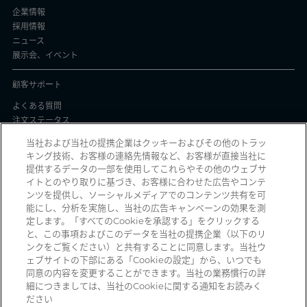
企業情報
採用情報
ニュース
展示会、イベント
顧客サポート
よくある質問
注文ステータス
製品バッチ証明書
当社および当社の提携企業はクッキーおよびその他のトラッ
キング技術、お客様の連絡先情報など、お客様が直接当社に
プライバシーと使用
提供するデータの一部を使用してこれらやその他のウェブサ
イトとのやり取りに基づき、お客様に合わせた広告やコンテ
個人情報保護方針
ンツを提供し、ソーシャルメディアでのコンテンツ共有を可
契約条件
能にし、分析を実施し、当社の広告キャンペーンの効果を測
Manage Cookies
定します。「すべてのCookieを承認する」をクリックする
と、この事項およびこのデータを当社の提携企業（以下のリ
ンクをご覧ください）と共有することに同意します。当社ウ
ェブサイトの下部にある「Cookieの設定」から、いつでも
詐欺メールを受信していませんか？ 詐欺の疑いのある不審な電子メール、ソ
同意の内容を変更することができます。当社の業務慣行の詳
ーシャルメディアメッセージ、テキストメッセージ、または電話を受信した
細につきましては、当社のCookieに関する通知をお読みく
時は、
reportphishing@pall.com
までご報告ください。
ださい