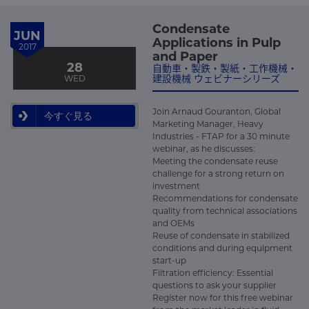
Condensate
JUN
Applications in Pulp
2017
and Paper
28
自動車・製鉄・製紙・工作機械・
建設機械 ウェビナーシリーズ
WED
Join Arnaud Gouranton, Global
今すぐ見る
Marketing Manager, Heavy
Industries - FTAP for a 30 minute
webinar, as he discusses:
Meeting the condensate reuse
challenge for a strong return on
investment
Recommendations for condensate
quality from technical associations
and OEMs
Reuse of condensate in stabilized
conditions and during equipment
start-up
Filtration efficiency: Essential
questions to ask your supplier
Register now for this free webinar