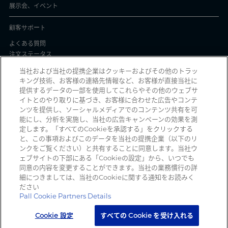
展示会、イベント
顧客サポート
よくある質問
注文ステータス
製品バッチ証明書
当社および当社の提携企業はクッキーおよびその他のトラッ
キング技術、お客様の連絡先情報など、お客様が直接当社に
プライバシーと使用
提供するデータの一部を使用してこれらやその他のウェブサ
イトとのやり取りに基づき、お客様に合わせた広告やコンテ
個人情報保護方針
ンツを提供し、ソーシャルメディアでのコンテンツ共有を可
契約条件
能にし、分析を実施し、当社の広告キャンペーンの効果を測
Manage Cookies
定します。「すべてのCookieを承認する」をクリックする
と、この事項およびこのデータを当社の提携企業（以下のリ
ンクをご覧ください）と共有することに同意します。当社ウ
ェブサイトの下部にある「Cookieの設定」から、いつでも
詐欺メールを受信していませんか？ 詐欺の疑いのある不審な電子メール、ソ
同意の内容を変更することができます。当社の業務慣行の詳
ーシャルメディアメッセージ、テキストメッセージ、または電話を受信した
細につきましては、当社のCookieに関する通知をお読みく
時は、
reportphishing@pall.com
までご報告ください。
ださい
Pall Cookie Partners Details
Cookie 設定
すべての Cookie を受け入れる
Copyright 2026 Pall Corporation. All rights reserved.
サイト利用規約
契約条件