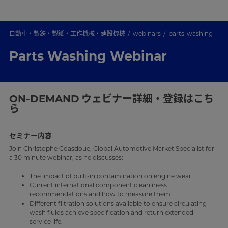
自動車・製鉄・製紙・工作機械・建設機械
webinars
parts-washing
Parts Washing Webinar
ON-DEMAND
ウェビナー詳細・登録はこち
ら
セミナー内容
Join Christophe Goasdoue, Global Automotive Market Specialist for
a 30 minute webinar, as he discusses:
The impact of built-in contamination on engine wear
Current international component cleanliness
recommendations and how to measure them
Different filtration solutions available to ensure circulating
wash fluids achieve specification and return extended
service life.