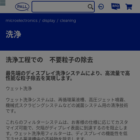
microelectronics
display
cleaning
洗浄
洗浄工程での 不要粒子の除去
最先端のディスプレイ洗浄システムにより、高流量で高
性能な粒子除去を実現します。
ウェット洗浄
ウェット洗浄システムは、再循環薬液槽、高圧ジェット噴霧、
機械式スクラビングシステムなどの滅菌システム用の清浄技術
です。
これらのフィルターシステムは、お客様の仕様に応じてカスタ
マイズ可能で、欠陥がディプレイ表面に到達するのを阻止しま
す。ウェット洗浄用フィルターは、ディスプレイの機能性を低
下させる薬液槽中の不純物を除去します。