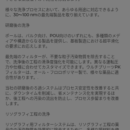
様々な洗浄プロセスにおいて、あらゆる用途に対応できるよう
に、
30～100 nm
の最先端製品を取り揃えています。
研磨後の洗浄
ポールは、バルク向け、
POU
向けのいずれにも、多種類のメデ
ィアや構造からなる製品を提供し、基板製造における超平滑化
の要求にお応えします。
最先端のフィルターが、不要な粒子汚染物質を除去すること
で、洗浄後の工程の清浄度強化を可能にします。異なる運転圧
力や仕様に合わせてカスタマイズできます。ウルチプリーツ
PK
フィルターは、オール・フロロポリマー製で、様々な薬品に適
合性があります。.
当社の研磨後のろ過システムはプロセス安定性を改善すると共
に、ダウンタイムを削減し、省メンテナンス化を実現するほ
か、後工程への汚染の流出を防止し、プロセス歩留まりを改善
します。
リソグラフィ工程の洗浄
リソグラフィ用フィルターシステムは、リソグラフィ工程の薬
品中の汚染物質を効果的に除去するために、多様な膜材料を使