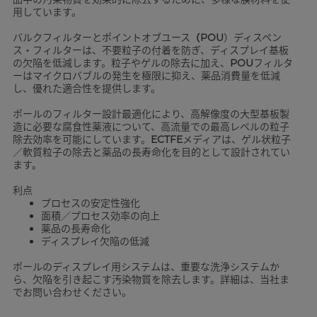
用しています。
バルクフィルターとポイントオブユース
（POU
）ディスペン
ス・フィルターは、不要粒子の付着を防ぎ、ディスプレイ基板
の欠陥を低減します。粒子やゲルの除去に加え、
POU
フィルタ
ーはマイクロバブルの発生を極限に抑え、薬品消費量を低減
し、優れた適合性を提供します。
ポールのフィルター設計最適化により、高解像度の大型基板製
造に必要な腐食性薬液について、高流量での最高レベルの粒子
除去効率を可能にしています。
ECTFE
メディアは、ゲル状粒子
／軟質粒子の除去と薬品の長寿命化を目的として設計されてい
ます。
利点
プロセスの安定性強化
面積／プロセス効率の向上
薬品の長寿命化
ディスプレイ欠陥の低減
ポールのディスプレイ用システムは、重要な洗浄システムか
ら、欠陥を引き起こす汚染物質を除去します。詳細は、当社ま
でお問い合わせください。