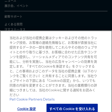
ニュース
展示会、イベント
顧客サポート
よくある質問
注文ステータス
製品バッチ証明書
当社および当社の提携企業はクッキーおよびその他のトラッ
キング技術、お客様の連絡先情報など、お客様が直接当社に
プライバシーと使用
提供するデータの一部を使用してこれらやその他のウェブサ
イトとのやり取りに基づき、お客様に合わせた広告やコンテ
個人情報保護方針
ンツを提供し、ソーシャルメディアでのコンテンツ共有を可
契約条件
能にし、分析を実施し、当社の広告キャンペーンの効果を測
Manage Cookies
定します。「すべてのCookieを承認する」をクリックする
と、この事項およびこのデータを当社の提携企業（以下のリ
ンクをご覧ください）と共有することに同意します。当社ウ
ェブサイトの下部にある「Cookieの設定」から、いつでも
詐欺メールを受信していませんか？ 詐欺の疑いのある不審な電子メール、ソ
同意の内容を変更することができます。当社の業務慣行の詳
ーシャルメディアメッセージ、テキストメッセージ、または電話を受信した
細につきましては、当社のCookieに関する通知をお読みく
時は、
reportphishing@pall.com
までご報告ください。
ださい
Pall Cookie Partners Details
Cookie 設定
すべての Cookie を受け入れる
Copyright 2026 Pall Corporation. All rights reserved.
サイト利用規約