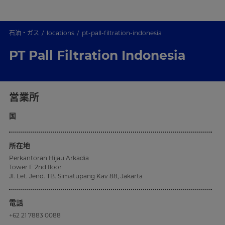
石油・ガス
locations
pt-pall-filtration-indonesia
PT Pall Filtration Indonesia
営業所
国
所在地
Perkantoran Hijau Arkadia
Tower F 2nd floor
Jl. Let. Jend. TB. Simatupang Kav 88, Jakarta
電話
+62 21 7883 0088