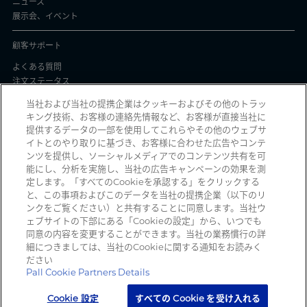
ニュース
展示会、イベント
顧客サポート
よくある質問
注文ステータス
製品バッチ証明書
当社および当社の提携企業はクッキーおよびその他のトラッ
キング技術、お客様の連絡先情報など、お客様が直接当社に
プライバシーと使用
提供するデータの一部を使用してこれらやその他のウェブサ
イトとのやり取りに基づき、お客様に合わせた広告やコンテ
個人情報保護方針
ンツを提供し、ソーシャルメディアでのコンテンツ共有を可
契約条件
能にし、分析を実施し、当社の広告キャンペーンの効果を測
Manage Cookies
定します。「すべてのCookieを承認する」をクリックする
と、この事項およびこのデータを当社の提携企業（以下のリ
ンクをご覧ください）と共有することに同意します。当社ウ
ェブサイトの下部にある「Cookieの設定」から、いつでも
詐欺メールを受信していませんか？ 詐欺の疑いのある不審な電子メール、ソ
同意の内容を変更することができます。当社の業務慣行の詳
ーシャルメディアメッセージ、テキストメッセージ、または電話を受信した
細につきましては、当社のCookieに関する通知をお読みく
時は、
reportphishing@pall.com
までご報告ください。
ださい
Pall Cookie Partners Details
Cookie 設定
すべての Cookie を受け入れる
Copyright 2026 Pall Corporation. All rights reserved.
サイト利用規約