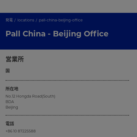
発電
locations
pall-china-beijing-office
Pall China - Beijing Office
営業所
国
所在地
No.12 Hongda Road(South)
BDA
Beijing
電話
+86 10 87225588