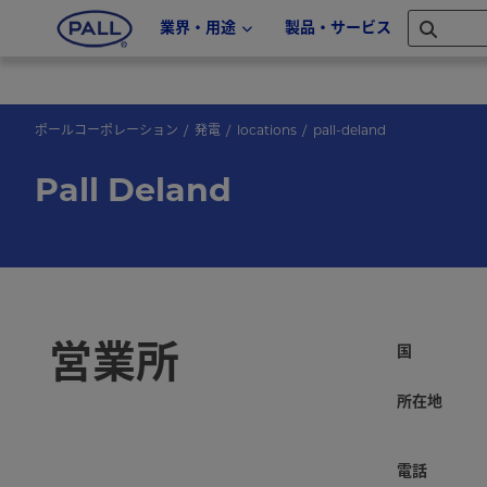
業界・用途
製品・サービス
ポールコーポレーション
発電
locations
pall-deland
Pall Deland
営業所
国
所在地
電話