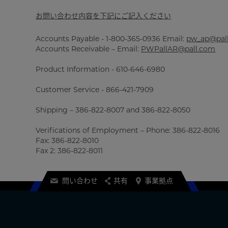
お問い合わせ内容を下記にご記入ください
品
Accounts Payable - 1-800-365-0936 Email:
pw_ap@pal
Accounts Receivable – Email:
PWPallAR@pall.com
Product Information - 610-646-6980
Customer Service - 866-421-7909
Shipping – 386-822-8007 and 386-822-8050
Verifications of Employment – Phone: 386-822-8016
Fax: 386-822-8010
Fax 2: 386-822-8011
問い合わせ
共有
事業拠点