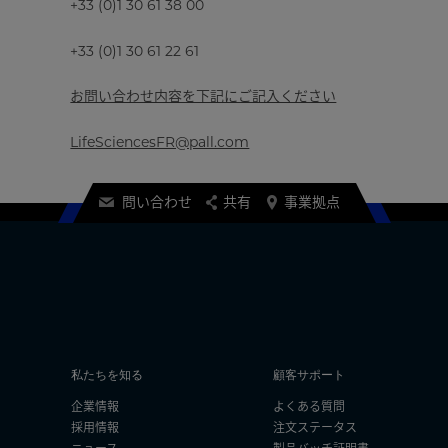
+33 (0)1 30 61 38 00
+33 (0)1 30 61 22 61
お問い合わせ内容を下記にご記入ください
LifeSciencesFR@pall.com
問い合わせ
共有
事業拠点
・
私たちを知る
顧客サポート
企業情報
よくある質問
採用情報
注文ステータス