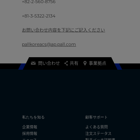
+82-2-560-8756
+81-3-5322-2134
お問い合わせ内容を下記にご記入ください
pallkoreacs@ap.pall.com
問い合わせ
共有
事業拠点
・
私たちを知る
顧客サポート
企業情報
よくある質問
採用情報
注文ステータス