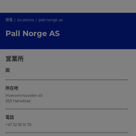
発電
locations
pall-norge-as
Pall Norge AS
営業所
国
所在地
Hvervenmovelen 45
3511 Hønefoss
電話
+47 32 18 14 70