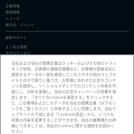
企業情報
採用情報
ニュース
展示会、イベント
顧客サポート
よくある質問
注文ステータス
製品バッチ証明書
当社および当社の提携企業はクッキーおよびその他のトラッ
キング技術、お客様の連絡先情報など、お客様が直接当社に
プライバシーと使用
提供するデータの一部を使用してこれらやその他のウェブサ
イトとのやり取りに基づき、お客様に合わせた広告やコンテ
個人情報保護方針
ンツを提供し、ソーシャルメディアでのコンテンツ共有を可
契約条件
能にし、分析を実施し、当社の広告キャンペーンの効果を測
Manage Cookies
定します。「すべてのCookieを承認する」をクリックする
と、この事項およびこのデータを当社の提携企業（以下のリ
ンクをご覧ください）と共有することに同意します。当社ウ
ェブサイトの下部にある「Cookieの設定」から、いつでも
詐欺メールを受信していませんか？ 詐欺の疑いのある不審な電子メール、ソ
同意の内容を変更することができます。当社の業務慣行の詳
ーシャルメディアメッセージ、テキストメッセージ、または電話を受信した
細につきましては、当社のCookieに関する通知をお読みく
時は、
reportphishing@pall.com
までご報告ください。
ださい