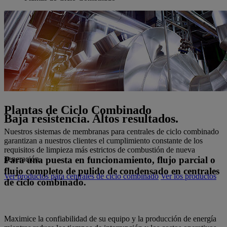
Plantas de Ciclo Combinado
Baja resistencia. Altos resultados.
Nuestros sistemas de membranas para centrales de ciclo combinado
garantizan a nuestros clientes el cumplimiento constante de los
requisitos de limpieza más estrictos de combustión de nueva
Para una puesta en funcionamiento, flujo parcial o
generación.
flujo completo de pulido de condensado en centrales
Ver productos para centrales de ciclo combinado
Ver los productos
de ciclo combinado.
Maximice la confiabilidad de su equipo y la producción de energía