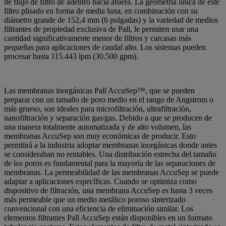
de flujo de filtro de adentro hacia afuera. La geometría única de este
filtro plisado en forma de media luna, en combinación con su
diámetro grande de 152,4 mm (6 pulgadas) y la variedad de medios
filtrantes de propiedad exclusiva de Pall, le permiten usar una
cantidad significativamente menor de filtros y carcasas más
pequeñas para aplicaciones de caudal alto. Los sistemas pueden
procesar hasta 115.443 lpm (30.500 gpm).
Las membranas inorgánicas Pall AccuSep™, que se pueden
preparar con un tamaño de poro medio en el rango de Angstrom o
más grueso, son ideales para microfiltración, ultrafiltración,
nanofiltración y separación gas/gas. Debido a que se producen de
una manera totalmente automatizada y de alto volumen, las
membranas AccuSep son muy económicas de producir. Esto
permitirá a la industria adoptar membranas inorgánicas donde antes
se consideraban no rentables. Una distribución estrecha del tamaño
de los poros es fundamental para la mayoría de las separaciones de
membranas. La permeabilidad de las membranas AccuSep se puede
adaptar a aplicaciones específicas. Cuando se optimiza como
dispositivo de filtración, una membrana AccuSep es hasta 3 veces
más permeable que un medio metálico poroso sinterizado
convencional con una eficiencia de eliminación similar. Los
elementos filtrantes Pall AccuSep están disponibles en un formato