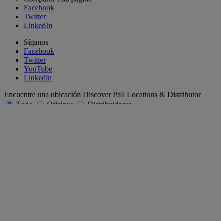
Facebook
Twitter
LinkedIn
Síganos
Facebook
Twitter
YouTube
Linkedin
Encuentre una ubicación
Discover Pall Locations & Distributor
Todo
Oficinas
Distribuidores
Región
África y Medio Oriente
Asia
Europa
Latinoamérica y Caribe
América del Norte
País/Región
Estado/Provincia
Enviar