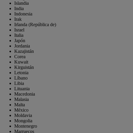
Islandia
India
Indonesia
Irak
Irlanda (República de)
Israel
Italia
Japón
Jordania
Kazajistán
Corea
Kuwait
Kirguistán
Letonia
Líbano
Libia
Lituania
Macedonia
Malasia
Malta
México
Moldavia
Mongolia
Montenegro
Marruecos