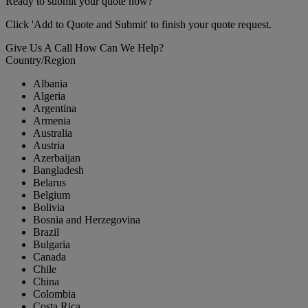
Ready to submit your quote now?
Click 'Add to Quote and Submit' to finish your quote request.
Give Us A Call
How Can We Help?
Country/Region
Albania
Algeria
Argentina
Armenia
Australia
Austria
Azerbaijan
Bangladesh
Belarus
Belgium
Bolivia
Bosnia and Herzegovina
Brazil
Bulgaria
Canada
Chile
China
Colombia
Costa Rica