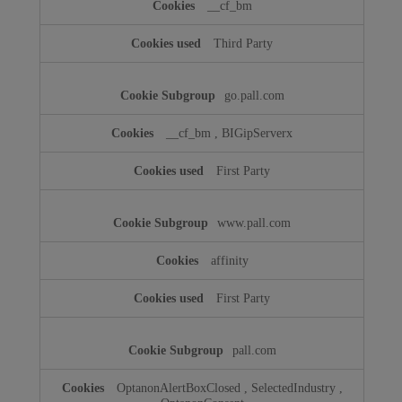
__cf_bm
Third Party
go.pall.com
__cf_bm
,
BIGipServerx
First Party
www.pall.com
affinity
First Party
pall.com
OptanonAlertBoxClosed
,
SelectedIndustry
,