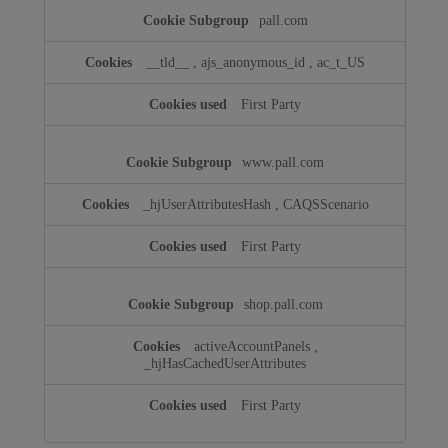
pall.com
__tld__
,
ajs_anonymous_id
,
ac_t_US
First Party
www.pall.com
_hjUserAttributesHash
,
CAQSScenario
First Party
shop.pall.com
activeAccountPanels
,
_hjHasCachedUserAttributes
First Party