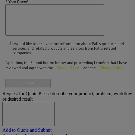
*
Your Query*
I would like to receive more information about Pall’s products and
services, and related products and services from Pall’s related
companies.
By clicking the Submit button below and proceeding I confirm that I have
reviewed and agree with the
Terms of Use
and the
Privacy Policy
.
Submit
Request for Quote
Please describe your product, problem, workflow
or desired result
Add to Quote and Submit