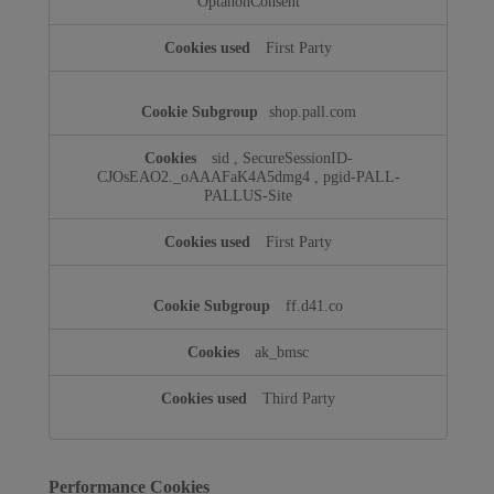
OptanonConsent
First Party
shop.pall.com
sid
,
SecureSessionID-
CJOsEAO2._oAAAFaK4A5dmg4
,
pgid-PALL-
PALLUS-Site
First Party
ff.d41.co
ak_bmsc
Third Party
Performance Cookies