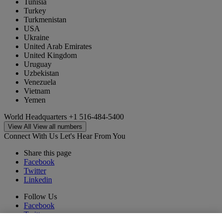
Tunisia
Turkey
Turkmenistan
USA
Ukraine
United Arab Emirates
United Kingdom
Uruguay
Uzbekistan
Venezuela
Vietnam
Yemen
World Headquarters
+1 516-484-5400
View All
View all numbers
Connect With Us
Let's Hear From You
Share this page
Facebook
Twitter
Linkedin
Follow Us
Facebook
Twitter