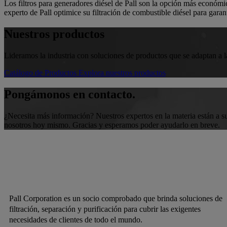
Los filtros para generadores diésel de Pall son la opción más económic
experto de Pall optimice su filtración de combustible diésel para garan
Nuestros productos
Lideramos la industria con soluciones de productos que se adaptan a la
Catálogo de Productos
Explora nuestros productos
Pongámonos en contacto.
¿Necesita más información? Nuestros expertos en la materia están a s
nosotros hoy mismo. Gracias y esperamos poder ayudarlo en breve.
Pall Corporation es un socio comprobado que brinda soluciones de
filtración, separación y purificación para cubrir las exigentes
necesidades de clientes de todo el mundo.