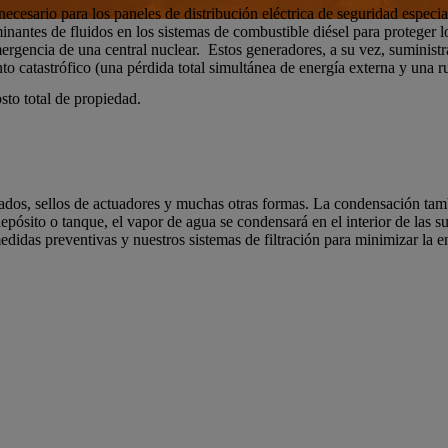
cesario para los paneles de distribución eléctrica de seguridad especi
inantes de fluidos en los sistemas de combustible diésel para proteger l
rgencia de una central nuclear. Estos generadores, a su vez, suministra
 catastrófico (una pérdida total simultánea de energía externa y una rup
osto total de propiedad.
stados, sellos de actuadores y muchas otras formas. La condensación ta
depósito o tanque, el vapor de agua se condensará en el interior de las 
didas preventivas y nuestros sistemas de filtración para minimizar la en