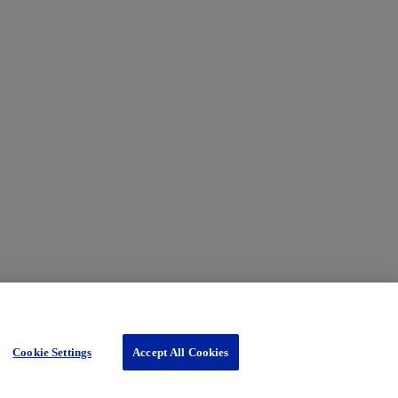
nfórmelo
aquí
Cookie Settings
Accept All Cookies