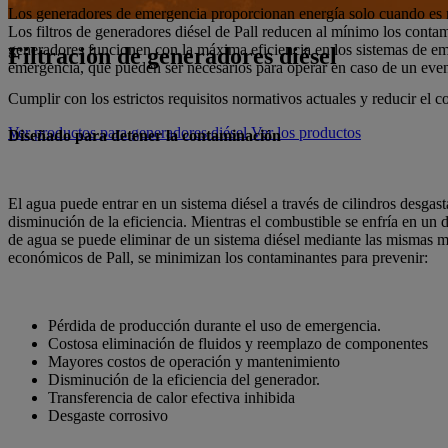
Los generadores de emergencia proporcionan energía solo cuando es ne
Los filtros de generadores diésel de Pall reducen al mínimo los contam
generadores funcionen con la máxima eficiencia en los sistemas de eme
Filtración de generadores diésel
emergencia, que pueden ser necesarios para operar en caso de un evento
Cumplir con los estrictos requisitos normativos actuales y reducir el c
Ver productos para generadores diésel
Ver los productos
Diseñado para detener la contaminación
El agua puede entrar en un sistema diésel a través de cilindros desga
disminución de la eficiencia. Mientras el combustible se enfría en un 
de agua se puede eliminar de un sistema diésel mediante las mismas me
económicos de Pall, se minimizan los contaminantes para prevenir:
Pérdida de producción durante el uso de emergencia.
Costosa eliminación de fluidos y reemplazo de componentes
Mayores costos de operación y mantenimiento
Disminución de la eficiencia del generador.
Transferencia de calor efectiva inhibida
Desgaste corrosivo