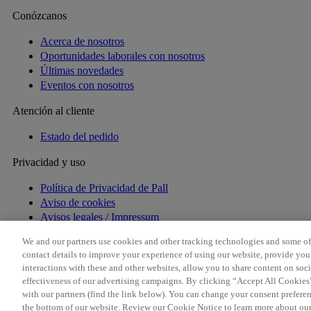
Conózcanos
Acerca de nosotros
Oportunidades laborales con nosotros
Últimas novedades
Eventos con nosotros
Atención al cliente
Estado del pedido
Privacidad y uso
Política de Privacidad de Pall
Aviso de cookies
Avisos legales / Impressum
California: Do Not Sell My Data
We and our partners use cookies and other tracking technologies and some of 
Gestionar cookies
contact details to improve your experience of using our website, provide yo
interactions with these and other websites, allow you to share content on soc
¿Detectó una estafa? Si recibió un correo electrónico, un men
effectiveness of our advertising campaigns. By clicking “Accept All Cookies”,
with our partners (find the link below). You can change your consent preferen
the bottom of our website. Review our Cookie Notice to learn more about our