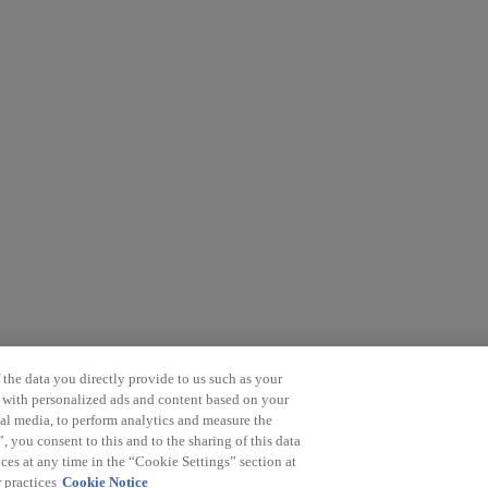
the data you directly provide to us such as your
u with personalized ads and content based on your
ial media, to perform analytics and measure the
saje en redes sociales, un mensaje de texto o una llamada sospechosa, i
 you consent to this and to the sharing of this data
ces at any time in the “Cookie Settings” section at
 practices
Cookie Notice