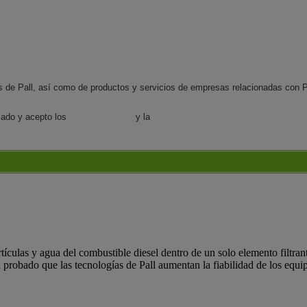
s de Pall, así como de productos y servicios de empresas relacionadas con Pal
isado y acepto los
términos de uso
y la
política de privacidad.
ículas y agua del combustible diesel dentro de un solo elemento filtrant
 probado que las tecnologías de Pall aumentan la fiabilidad de los equ