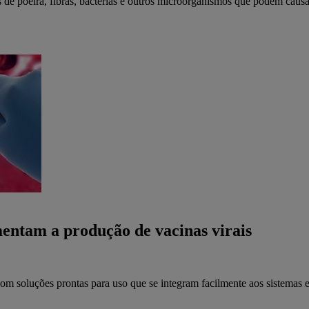
de poeira, fibras, bactérias e outros microorganismos que podem causar 
mentam a produção de vacinas virais
 soluções prontas para uso que se integram facilmente aos sistemas e 