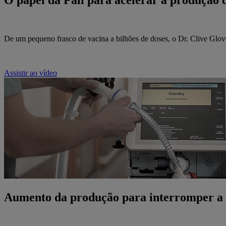
O papel da Pall para acelerar a produção 
De um pequeno frasco de vacina a bilhões de doses, o Dr. Clive Gl
Assistir ao vídeo
Aumento da produção para interromper a