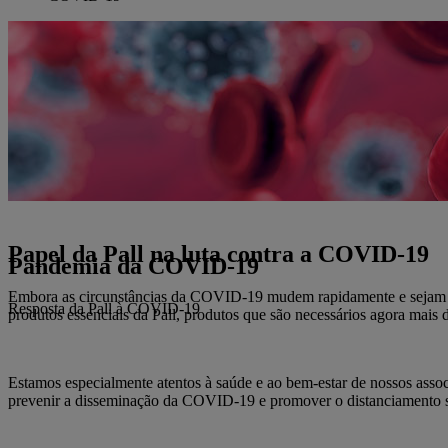
Papel da Pall na luta contra a COVID-19
Pandemia da COVID-19
Embora as circunstâncias da COVID-19 mudem rapidamente e sejam inc
Resposta da Pall à COVID-19
produtos essenciais da Pall, produtos que são necessários agora mais
Estamos especialmente atentos à saúde e ao bem-estar de nossos assoc
prevenir a disseminação da COVID-19 e promover o distanciamento s