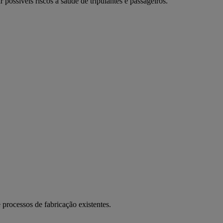
possíveis riscos à saúde de tripulantes e passageiros.
processos de fabricação existentes.