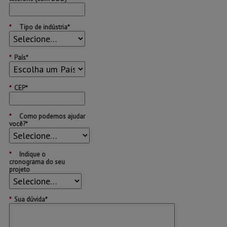
*
Tipo de indústria*
*
País*
*
CEP*
*
Como podemos ajudar
você?*
*
Indique o
cronograma do seu
projeto
*
Sua dúvida*