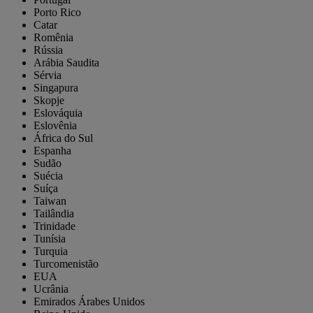
Porto Rico
Catar
Romênia
Rússia
Arábia Saudita
Sérvia
Singapura
Skopje
Eslováquia
Eslovênia
África do Sul
Espanha
Sudão
Suécia
Suíça
Taiwan
Tailândia
Trinidade
Tunísia
Turquia
Turcomenistão
EUA
Ucrânia
Emirados Árabes Unidos