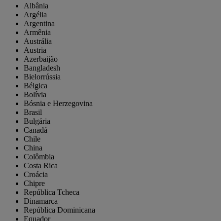
Albânia
Argélia
Argentina
Armênia
Austrália
Austria
Azerbaijão
Bangladesh
Bielorrússia
Bélgica
Bolívia
Bósnia e Herzegovina
Brasil
Bulgária
Canadá
Chile
China
Colômbia
Costa Rica
Croácia
Chipre
República Tcheca
Dinamarca
República Dominicana
Equador