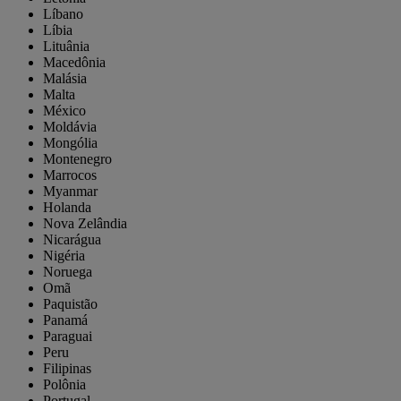
Líbano
Líbia
Lituânia
Macedônia
Malásia
Malta
México
Moldávia
Mongólia
Montenegro
Marrocos
Myanmar
Holanda
Nova Zelândia
Nicarágua
Nigéria
Noruega
Omã
Paquistão
Panamá
Paraguai
Peru
Filipinas
Polônia
Portugal