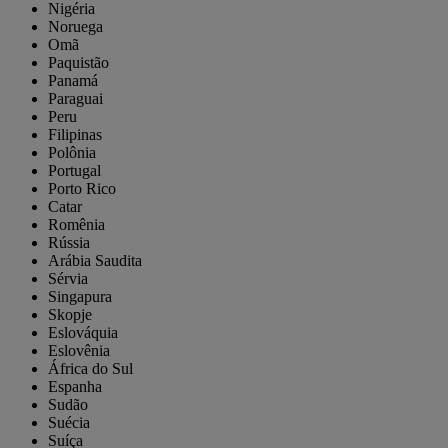
Nigéria
Noruega
Omã
Paquistão
Panamá
Paraguai
Peru
Filipinas
Polônia
Portugal
Porto Rico
Catar
Romênia
Rússia
Arábia Saudita
Sérvia
Singapura
Skopje
Eslováquia
Eslovênia
África do Sul
Espanha
Sudão
Suécia
Suíça