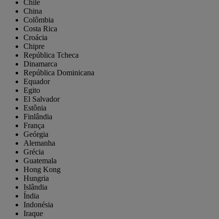
Chile
China
Colômbia
Costa Rica
Croácia
Chipre
República Tcheca
Dinamarca
República Dominicana
Equador
Egito
El Salvador
Estônia
Finlândia
França
Geórgia
Alemanha
Grécia
Guatemala
Hong Kong
Hungria
Islândia
Índia
Indonésia
Iraque