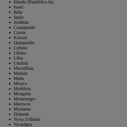
Irlanda (República da)
Israel
Itália
Japão
Jordânia
Cazaquistão
Coreia
Kuwait
Quirquistão
Letônia
Líbano
Líbia
Lituânia
Macedônia
Malásia
Malta
México
Moldávia
Mongólia
Montenegro
Marrocos
Myanmar
Holanda
Nova Zelândia
Nicarágua