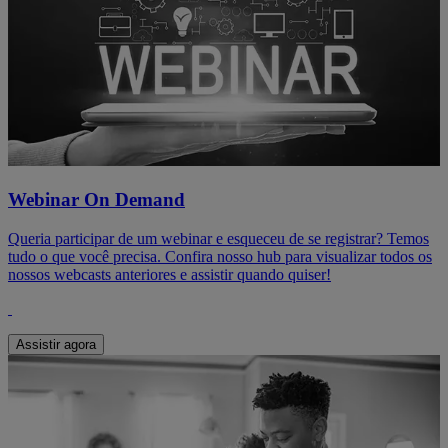
Webinar On Demand
Queria participar de um webinar e esqueceu de se registrar? Temos
tudo o que você precisa. Confira nosso hub para visualizar todos os
nossos webcasts anteriores e assistir quando quiser!
Assistir agora