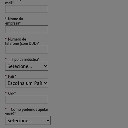
mail*
*
Nome da
empresa*
*
Número de
telefone (com DDD)*
*
Tipo de indústria*
*
País*
*
CEP*
*
Como podemos ajudar
você?*