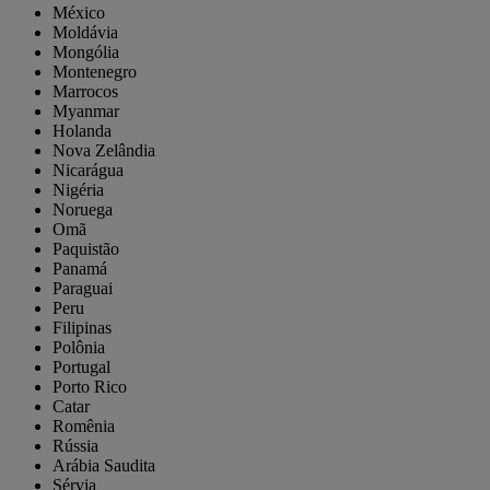
México
Moldávia
Mongólia
Montenegro
Marrocos
Myanmar
Holanda
Nova Zelândia
Nicarágua
Nigéria
Noruega
Omã
Paquistão
Panamá
Paraguai
Peru
Filipinas
Polônia
Portugal
Porto Rico
Catar
Romênia
Rússia
Arábia Saudita
Sérvia