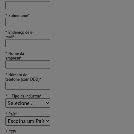
*
Sobrenome*
*
Endereço de e-
mail*
*
Nome da
empresa*
*
Número de
telefone (com DDD)*
*
Tipo de indústria*
*
País*
*
CEP*