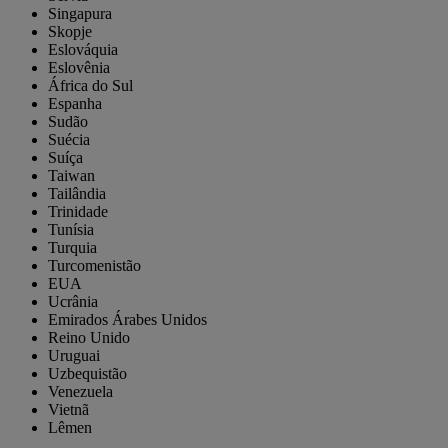
Singapura
Skopje
Eslováquia
Eslovênia
África do Sul
Espanha
Sudão
Suécia
Suíça
Taiwan
Tailândia
Trinidade
Tunísia
Turquia
Turcomenistão
EUA
Ucrânia
Emirados Árabes Unidos
Reino Unido
Uruguai
Uzbequistão
Venezuela
Vietnã
Lêmen