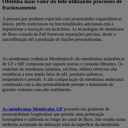
Obtenha mais valor do leite utilizando processos de
fracionamento
A procura por produtos especiais com propriedades organolépticas
únicas, perfis nutricionais ou funcionalidades adicionais está a
impulsionar a inovação em lacticínios. As tecnologias de membrana
de fluxo cruzado da Pall fornecem separações precisas, desde a
microfiltração até a produção de frações personalizadas.
As membranas cerâmicas Membralox® são membranas assimétricas
de UF e MF compostas por suporte poroso e camadas filtrantes. Os
materiais da membrana (alumina, zircônia, titânia) oferecem alta
resistência a uma ampla faixa de pH, produtos químicos,
temperatura e pressão. A alta compactação da membrana multicanal
combinada com a alta permeabilidade permite o tratamento de
grandes volumes com alto rendimento.
As membranas Membralox GP
possuem um gradiente de
permeabilidade longitudinal que permite uma permeação
homogênea e calibrada ao longo do canal de fluxo. Isto resulta numa
melhoria acentuada da utilização total da superfície da membrana