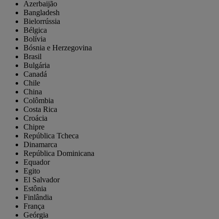
Azerbaijão
Bangladesh
Bielorrússia
Bélgica
Bolívia
Bósnia e Herzegovina
Brasil
Bulgária
Canadá
Chile
China
Colômbia
Costa Rica
Croácia
Chipre
República Tcheca
Dinamarca
República Dominicana
Equador
Egito
El Salvador
Estônia
Finlândia
França
Geórgia