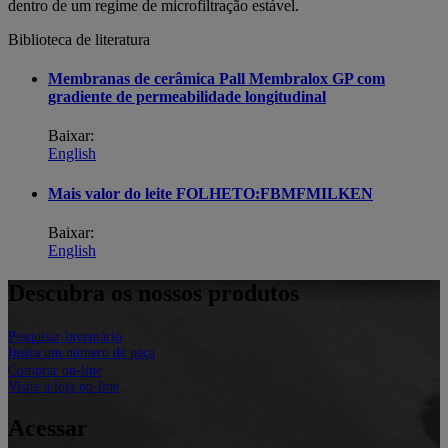
dentro de um regime de microfiltração estável.
Biblioteca de literatura
Membranas de cerâmica Pall Membralox GP com
gradiente de permeabilidade longitudinal
Baixar:
English
Mais valor do leite FOLHETO:FBMFMILKEN
Baixar:
English
Descubra os nossos produtos
Pesquisar inventário
Insira um número de peça
Comprar on-line
Visite a loja on-line
Acessar