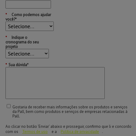
*
Como podemos ajudar
você?*
*
Indique o
cronograma do seu
projeto
*
Sua dúvida*
Gostaria de receber mais informações sobre os produtos e serviços
da Pall, bem como produtos e serviços de empresas relacionadas à
Pall.
Ao clicar no botão ‘Enviar’ abaixo e prosseguir, confirmo que li e concordo
com os
Termos de uso
e a
Política de privacidade
.