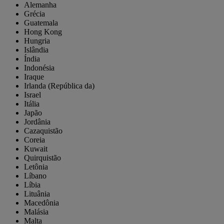
Alemanha
Grécia
Guatemala
Hong Kong
Hungria
Islândia
Índia
Indonésia
Iraque
Irlanda (República da)
Israel
Itália
Japão
Jordânia
Cazaquistão
Coreia
Kuwait
Quirquistão
Letônia
Líbano
Líbia
Lituânia
Macedônia
Malásia
Malta