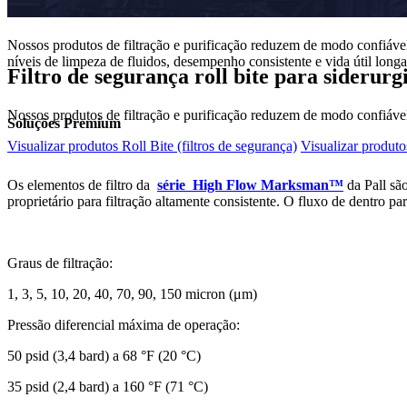
Nossos produtos de filtração e purificação reduzem de modo confiável 
níveis de limpeza de fluidos, desempenho consistente e vida útil lo
Filtro de segurança roll bite para siderurg
Nossos produtos de filtração e purificação reduzem de modo confiável 
Soluções Premium
Visualizar produtos Roll Bite (filtros de segurança)
Visualizar produto
Os elementos de filtro da
série High Flow Marksman™
da Pall são
proprietário para filtração altamente consistente. O fluxo de dentro par
Graus de filtração:
1, 3, 5, 10, 20, 40, 70, 90, 150 micron (μm)
Pressão diferencial máxima de operação:
50 psid (3,4 bard) a 68 °F (20 °C)
35 psid (2,4 bard) a 160 °F (71 °C)