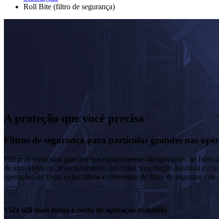
Roll Bite (filtro de segurança)
A proteção que você precisa
Filtros de segurança para partículas grandes nas oper
Filtrar as partículas grandes nos equipamentos de operações de fabric
de arco elétricos, posicionamento dos rolos, lingotação contínua e co
operações de forja, exige filtros e elementos de filtro de segurança 
Vida útil mais longa e custo de operação reduzido