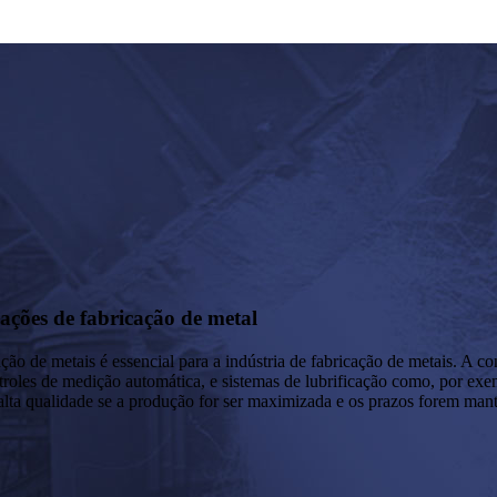
ações de fabricação de metal
ação de metais é essencial para a indústria de fabricação de metais. A 
ntroles de medição automática, e sistemas de lubrificação como, por ex
de alta qualidade se a produção for ser maximizada e os prazos forem man