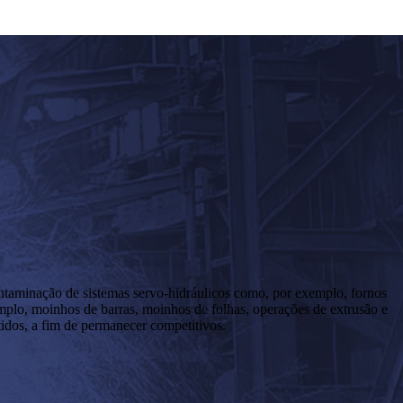
contaminação de sistemas servo-hidráulicos como, por exemplo, fornos
emplo, moinhos de barras, moinhos de folhas, operações de extrusão e
tidos, a fim de permanecer competitivos.