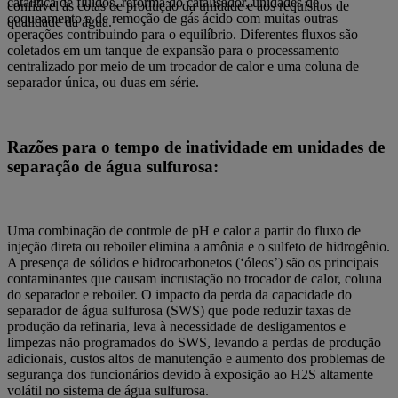
catalítica de fluidos, reforma do catalisador, unidades de
confiável às cotas de produção da unidade e aos requisitos de
coqueamento e de remoção de gás ácido com muitas outras
qualidade da água.
operações contribuindo para o equilíbrio. Diferentes fluxos são
coletados em um tanque de expansão para o processamento
centralizado por meio de um trocador de calor e uma coluna de
separador única, ou duas em série.
Razões para o tempo de inatividade em unidades de
separação de água sulfurosa:
Uma combinação de controle de pH e calor a partir do fluxo de
injeção direta ou reboiler elimina a amônia e o sulfeto de hidrogênio.
A presença de sólidos e hidrocarbonetos (‘óleos’) são os principais
contaminantes que causam incrustação no trocador de calor, coluna
do separador e reboiler. O impacto da perda da capacidade do
separador de água sulfurosa (SWS) que pode reduzir taxas de
produção da refinaria, leva à necessidade de desligamentos e
limpezas não programados do SWS, levando a perdas de produção
adicionais, custos altos de manutenção e aumento dos problemas de
segurança dos funcionários devido à exposição ao H2S altamente
volátil no sistema de água sulfurosa.