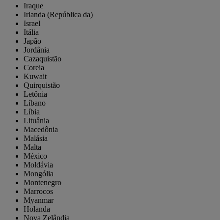
Iraque
Irlanda (República da)
Israel
Itália
Japão
Jordânia
Cazaquistão
Coreia
Kuwait
Quirquistão
Letônia
Líbano
Líbia
Lituânia
Macedônia
Malásia
Malta
México
Moldávia
Mongólia
Montenegro
Marrocos
Myanmar
Holanda
Nova Zelândia