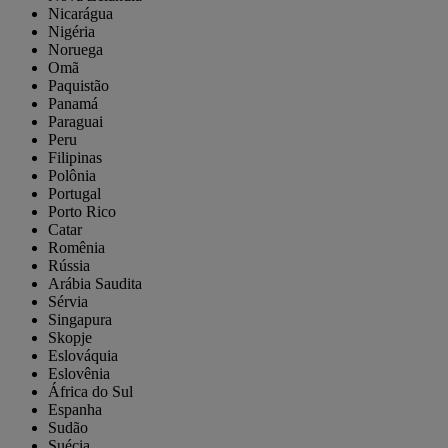
Nicarágua
Nigéria
Noruega
Omã
Paquistão
Panamá
Paraguai
Peru
Filipinas
Polônia
Portugal
Porto Rico
Catar
Romênia
Rússia
Arábia Saudita
Sérvia
Singapura
Skopje
Eslováquia
Eslovênia
África do Sul
Espanha
Sudão
Suécia