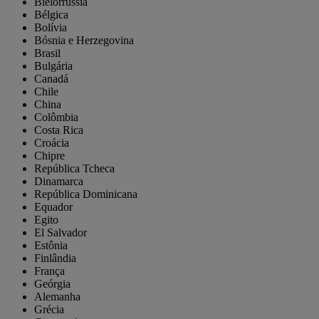
Bielorrússia
Bélgica
Bolívia
Bósnia e Herzegovina
Brasil
Bulgária
Canadá
Chile
China
Colômbia
Costa Rica
Croácia
Chipre
República Tcheca
Dinamarca
República Dominicana
Equador
Egito
El Salvador
Estônia
Finlândia
França
Geórgia
Alemanha
Grécia