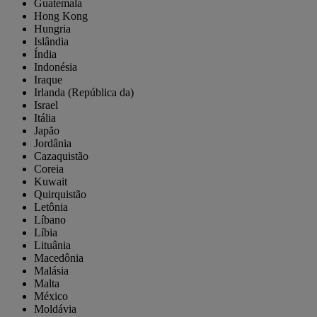
Guatemala
Hong Kong
Hungria
Islândia
Índia
Indonésia
Iraque
Irlanda (República da)
Israel
Itália
Japão
Jordânia
Cazaquistão
Coreia
Kuwait
Quirquistão
Letônia
Líbano
Líbia
Lituânia
Macedônia
Malásia
Malta
México
Moldávia