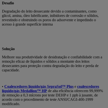
Desafio
Degradação do leito dessecante devido a contaminantes, como
glicol, amina, óleo lubrificante, inibidores de corrosão e sólidos,
revestindo e obstruindo os poros do adsorvente e impedindo o
acesso à grande superfície interna
Solução
Melhore sua produtividade de desidratação e confiabilidade com a
remoção eficaz de líquidos e sólidos a montante dos leitos
dessecantes para proteção contra degradação do leito e perda de
capacidade.
•
Coalescedores líquido/gás SepraSol™ Plus
e
coalescedores
líquido/gás Medallion™ HP
de alta eficiência oferecem 99,999%
de remoção a 0,3 mícrons por teste DEHP e 1 ppb à jusante, de
acordo com o procedimento de teste ANSI/CAGI-400-1999
modificado.