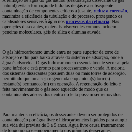
A remoção de água do gás natural (desidratação dissecante de gás
natural) evita a formação de hidratos de gás e a subsequente
contaminação de componentes críticos a jusante,
reduz a corrosão
,
maximiza a eficiência da tubulação e do processo, protegendo os
catalisadores sensíveis à água nos
processos da refinaria
. Nas
operações dissecantes, materiais adsorventes comuns incluem
peneiras moleculares, géis de sílica e alumina ativada.
O gás hidrocarboneto úmido entra na parte superior da torre de
adsorção e flui para baixo através do sistema de adsorção, onde a
água é adsorvida. O gás hidrocarboneto essencialmente seco sai pela
parte inferior e está pronto para processamento e venda. A maioria
dos sistemas dissecantes possuem duas ou mais torres de adsorção,
permitindo que uma seja regenerada enquanto a(s) torre(s)
restante(s) permanece(m) em operação. A regeneração do leito é
feita movimentando o gás seco aquecido de modo que os
contaminantes adsorvidos dentro do leito possam ser removidos.
Para manter sua eficácia, os dessecantes devem ser protegidos de
contaminação por água livre e hidrocarbonetos líquidos para atingir
sua vida útil prevista de 3 a 5 anos. Água livre causa fraturamento
de longo prazo e empoeiramento dos grânulos dessecantes,