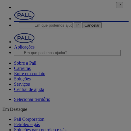
Ir
Ir
Cancelar
Aplicações
Sobre a Pall
Carreiras
Entre em contato
Soluções
Serviços
Central de ajuda
Selecionar território
Em Destaque
Pall Corporation
Petróleo e gás
Soluções para petróleo e gás