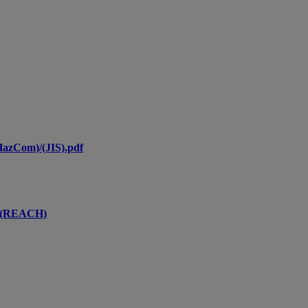
HazCom)/(JIS).pdf
rp(REACH)