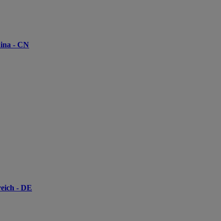
hina - CN
reich - DE