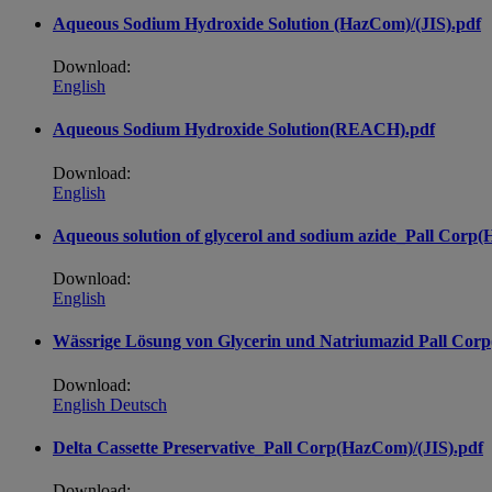
Aqueous Sodium Hydroxide Solution (HazCom)/(JIS).pdf
Download:
English
Aqueous Sodium Hydroxide Solution(REACH).pdf
Download:
English
Aqueous solution of glycerol and sodium azide_Pall Corp(
Download:
English
Wässrige Lösung von Glycerin und Natriumazid Pall Co
Download:
English
Deutsch
Delta Cassette Preservative_Pall Corp(HazCom)/(JIS).pdf
Download: