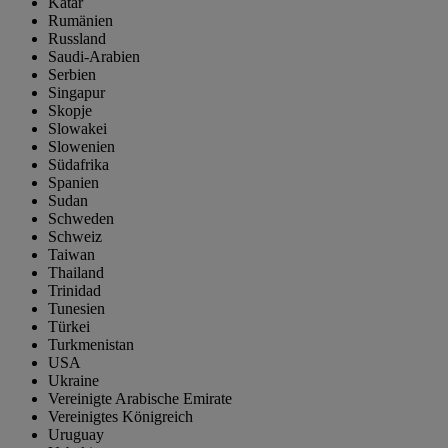
Katar
Rumänien
Russland
Saudi-Arabien
Serbien
Singapur
Skopje
Slowakei
Slowenien
Südafrika
Spanien
Sudan
Schweden
Schweiz
Taiwan
Thailand
Trinidad
Tunesien
Türkei
Turkmenistan
USA
Ukraine
Vereinigte Arabische Emirate
Vereinigtes Königreich
Uruguay