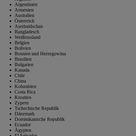
Argentinien
Armenien
Australien
Österreich
Aserbaidschan
Bangladesch
Weißrussland
Belgien
Bolivien
Bosnien und Herzegowina
Brasilien
Bulgarien
Kanada
Chile
China
Kolumbien
Costa Rica
Kroatien
Zypern
Tschechische Republik
Dänemark
Dominikanische Republik
Ecuador
Ägypten
El Salvador