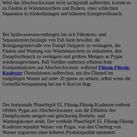
Wird das Abschreckwasser nicht sachgemäß aufbereitet, kommt es
zu Fäulnis in Wärmetauschern und Boilern, einer schlechten
Separation in Abstreifanlagen und höherem Energieverbrauch.
Bei Spülwasseranwendungen hat sich Filtrations- und
Separationstechnologie von Pall darin bewährt, die
Reinigungsintervalle von Dampf-Strippern zu verlängern, die
Fäulnis und Wartung von Wärmetauschern zu reduzieren, den
Dampfverbrauch zu verringern und größere Mengen an Pygas
wiederzugewinnen. Pall Vorfilter entfernen effizient feste
Kontaminationen aus Abschreckwasser, während
Flüssig-Flüssig-
Koaleszer
Ölemulsionen aufbrechen, um den Ölanteil im
endgültigen Wasser auf unter 20 ppmw zu senken, selbst wenn die
Grenzflächenspannung bei nur 6 dyn/cm liegt.
Der horizontale PhaseSep® EL Flüssig-Flüssig-Koaleszer entfernt
effektiv Pygas aus Abschreckwasser, was die Effizienz des
Dampfsystems steigert und gleichzeitig Betriebs- und
Wartungskosten senkt. Der vertikale PhaseSep® EL Flüssig-Flüssig-
Koaleszer separiert Wasser von Pygas, was den Übertrag von
Wasser zugunsten einer höheren Produktqualität minimiert.