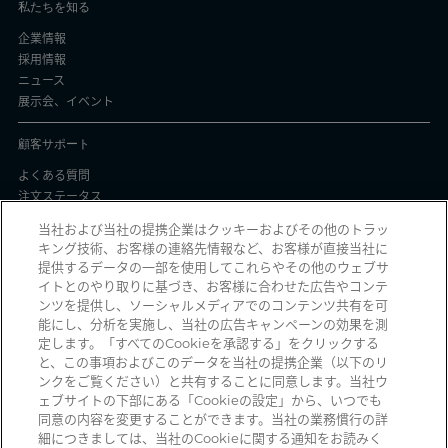
私たちを知る
企業情報
採用情報
ニュース
展示会、イベント
顧客サポート
よくある質問
注文ステータス
製品バッチ証明書
当社および当社の提携企業はクッキーおよびその他のトラッ
キング技術、お客様の連絡先情報など、お客様が直接当社に
プライバシーと使用
提供するデータの一部を使用してこれらやその他のウェブサ
イトとのやり取りに基づき、お客様に合わせた広告やコンテ
個人情報保護方針
ンツを提供し、ソーシャルメディアでのコンテンツ共有を可
契約条件
能にし、分析を実施し、当社の広告キャンペーンの効果を測
Manage Cookies
定します。「すべてのCookieを承認する」をクリックする
と、この事項およびこのデータを当社の提携企業（以下のリ
ンクをご覧ください）と共有することに同意します。当社ウ
ェブサイトの下部にある「Cookieの設定」から、いつでも
詐欺メールを受信していませんか？ 詐欺の疑いのある不審な電子メール、ソ
同意の内容を変更することができます。当社の業務慣行の詳
ーシャルメディアメッセージ、テキストメッセージ、または電話を受信した
細につきましては、当社のCookieに関する通知をお読みく