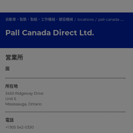
自動車・製鉄・製紙・工作機械・建設機械
locations
pall-canada-direct-ltd-
Pall Canada Direct Ltd.
営業所
国
所在地
3450 Ridgeway Drive
Unit 6
Mississauga, Ontario
電話
+1 905 542-0330