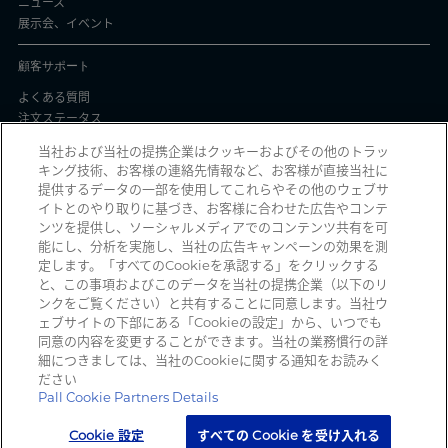
ニュース
展示会、イベント
顧客サポート
よくある質問
注文ステータス
製品バッチ証明書
当社および当社の提携企業はクッキーおよびその他のトラッ
キング技術、お客様の連絡先情報など、お客様が直接当社に
プライバシーと使用
提供するデータの一部を使用してこれらやその他のウェブサ
イトとのやり取りに基づき、お客様に合わせた広告やコンテ
個人情報保護方針
ンツを提供し、ソーシャルメディアでのコンテンツ共有を可
契約条件
能にし、分析を実施し、当社の広告キャンペーンの効果を測
Manage Cookies
定します。「すべてのCookieを承認する」をクリックする
と、この事項およびこのデータを当社の提携企業（以下のリ
ンクをご覧ください）と共有することに同意します。当社ウ
ェブサイトの下部にある「Cookieの設定」から、いつでも
詐欺メールを受信していませんか？ 詐欺の疑いのある不審な電子メール、ソ
同意の内容を変更することができます。当社の業務慣行の詳
ーシャルメディアメッセージ、テキストメッセージ、または電話を受信した
細につきましては、当社のCookieに関する通知をお読みく
時は、
reportphishing@pall.com
までご報告ください。
ださい
Pall Cookie Partners Details
Cookie 設定
すべての Cookie を受け入れる
Copyright 2026 Pall Corporation. All rights reserved.
サイト利用規約