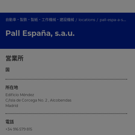
自動車・製鉄・製紙・工作機械・建設機械
locations
pall-espa-a-s-a-u-
Pall España, s.a.u.
営業所
国
所在地
Edificio Méndez
C/Isla de Corcega No. 2 , Alcobendas
Madrid
電話
+34 916 579 815