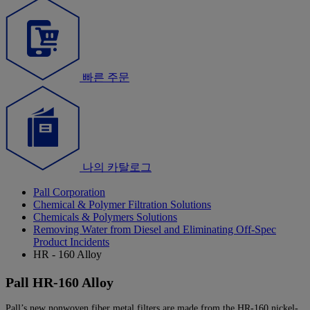
빠른 주문
나의 카탈로그
Pall Corporation
Chemical & Polymer Filtration Solutions
Chemicals & Polymers Solutions
Removing Water from Diesel and Eliminating Off-Spec
Product Incidents
HR - 160 Alloy
Pall HR-160 Alloy
Pall’s new nonwoven fiber metal filters are made from the HR-160 nickel-