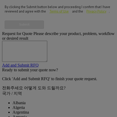
By clicking the Submit button below and proceeding I confirm that I have
reviewed and agree with the
Terms of Use
and the
Privacy Policy
.
Submit
Request for Quote
Please describe your product, problem, workflow
or desired result
Add and Submit RFQ
Ready to submit your quote now?
Click 'Add and Submit RFQ' to finish your quote request.
전화주세요
어떻게 도와 드릴까요?
국가 / 지역
Albania
Algeria
Argentina
Armenia