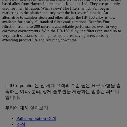
based alloy from Haynes International, Kokomo, Ind. They are primarily
used for melt filtration. What’s new? The filters, which Pall began
marketing to the plastics industry over the last several months. An
alternative to stainless steels and other alloys, the HR-160 alloy is now
available for nearly all standard filter configurations. Benefits Fine
filtration from 2 to 200 microns and reliable performance, even in very
corrosive environments. With the HR-160 alloy, the filters can stand up to
very harsh substances and high temperatures, saving users costs by
extending product life and reducing downtime.
Pall Corporation은 전 세계 고객의 수준 높은 요구 사항을 충
족하는 여과, 분리, 정체 솔루션을 제공하는 입증된 파트너
입니다.
우리에 대해 알아보기
Pall Corporation 소개
소식