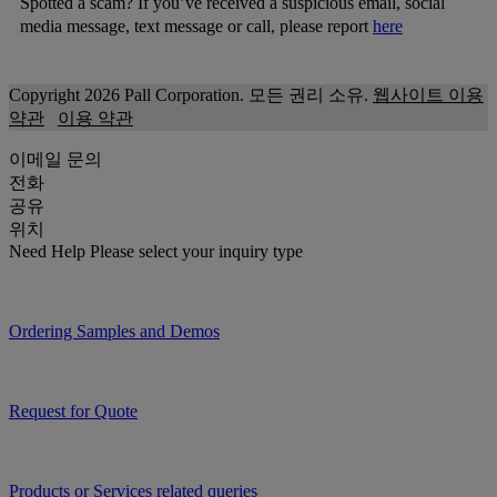
Spotted a scam? If you’ve received a suspicious email, social
media message, text message or call, please report
here
Copyright 2026 Pall Corporation. 모든 권리 소유.
웹사이트 이용
약관
이용 약관
이메일 문의
전화
공유
위치
Need Help
Please select your inquiry type
Ordering Samples and Demos
Request for Quote
Products or Services related queries