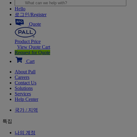
Hello
로그인/Register
Quote
Product Price
View Quote Cart
Request for Quote
Cart
About Pall
Careers
Contact Us
Solutions
Services
Help Center
국가 / 지역
특집
나의 계정