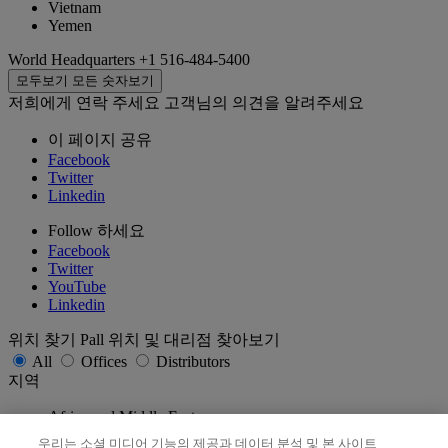
Vietnam
Yemen
World Headquarters
+1 516-484-5400
모두보기
모든 숫자보기
저희에게 연락 주세요
고객님의 의견을 알려주세요
이 페이지 공유
Facebook
Twitter
Linkedin
Follow 하세요
Facebook
Twitter
YouTube
Linkedin
위치 찾기
Pall 위치 및 대리점 찾아보기
All
Offices
Distributors
지역
Africa and Middle East
AsiaPac
우리는 소셜 미디어 기능의 제공과 데이터 분석 및 본 사이트