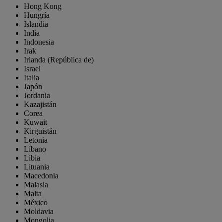
Hong Kong
Hungría
Islandia
India
Indonesia
Irak
Irlanda (República de)
Israel
Italia
Japón
Jordania
Kazajistán
Corea
Kuwait
Kirguistán
Letonia
Líbano
Libia
Lituania
Macedonia
Malasia
Malta
México
Moldavia
Mongolia