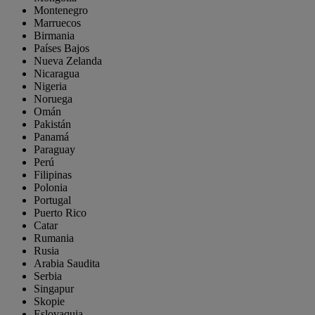
Montenegro
Marruecos
Birmania
Países Bajos
Nueva Zelanda
Nicaragua
Nigeria
Noruega
Omán
Pakistán
Panamá
Paraguay
Perú
Filipinas
Polonia
Portugal
Puerto Rico
Catar
Rumania
Rusia
Arabia Saudita
Serbia
Singapur
Skopie
Eslovaquia