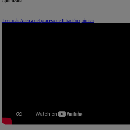
optimizada.
Leer más
Acerca del proceso de filtración química