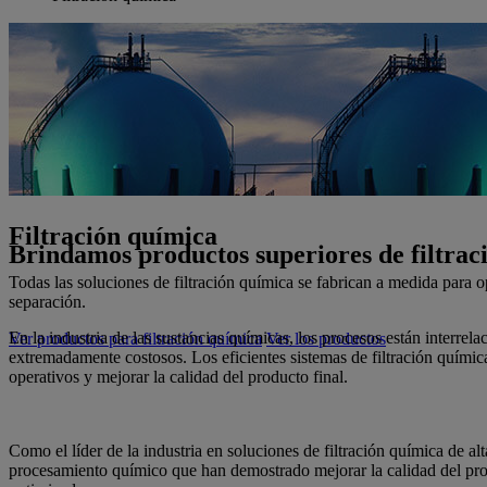
Filtración química
Brindamos productos superiores de filtraci
Todas las soluciones de filtración química se fabrican a medida para o
separación.
En la industria de las sustancias químicas, los procesos están interre
Ver productos para filtración química
Ver los productos
extremadamente costosos. Los eficientes sistemas de filtración químic
operativos y mejorar la calidad del producto final.
Como el líder de la industria en soluciones de filtración química de a
procesamiento químico que han demostrado mejorar la calidad del prod