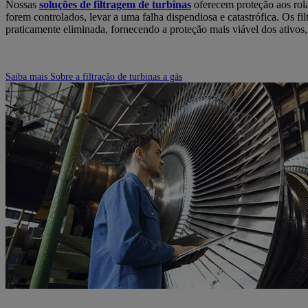
Nossas
soluções de filtragem de turbinas
oferecem proteção aos rola
forem controlados, levar a uma falha dispendiosa e catastrófica. Os 
praticamente eliminada, fornecendo a proteção mais viável dos ativos,
Saiba mais
Sobre a filtração de turbinas a gás