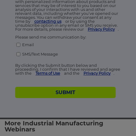
with personalized information about products and
services that may be of interest to you based on our
analysis of your interactions with us and other
relevant data, including whether you’ve opened our
messages. You can withdraw your consent at any
time by
contacting us
or by using the
unsubscribe option in any email or SMS you receive.
For more details, please review our
Privacy Policy
.
Please send me communication by:
Email
SMS/Text Message
By clicking the Submit button below and
proceeding, I confirm that I have reviewed and agree
with the
Terms of Use
and the
Privacy Policy
.
SUBMIT
More Industrial Manufacturing
Webinars