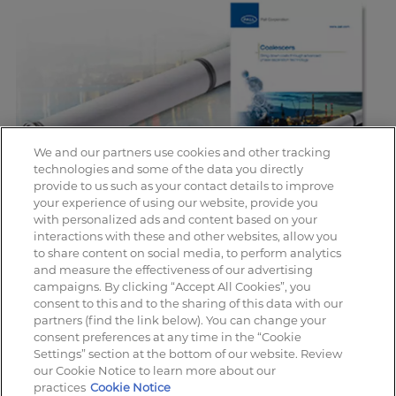
We and our partners use cookies and other tracking
technologies and some of the data you directly
provide to us such as your contact details to improve
your experience of using our website, provide you
with personalized ads and content based on your
interactions with these and other websites, allow you
to share content on social media, to perform analytics
and measure the effectiveness of our advertising
campaigns. By clicking “Accept All Cookies”, you
consent to this and to the sharing of this data with our
partners (find the link below). You can change your
Pall, the Pall logo and Stax are trademarks of Pall
consent preferences at any time in the “Cookie
Settings” section at the bottom of our website. Review
Corporation. ® indicates a trademark registered in the
our Cookie Notice to learn more about our
USA. Accelerator is a service mark of Pall Corporation.
practices
Cookie Notice