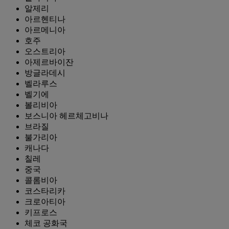
알제리
아르헨티나
아르메니아
호주
오스트리아
아제르바이잔
방글라데시
벨라루스
벨기에
볼리비아
보스니아 헤르체고비나
브라질
불가리아
캐나다
칠레
중국
콜롬비아
코스타리카
크로아티아
키프로스
체코 공화국