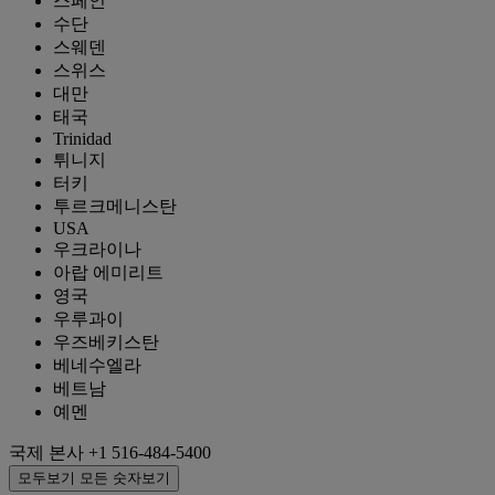
스페인
수단
스웨덴
스위스
대만
태국
Trinidad
튀니지
터키
투르크메니스탄
USA
우크라이나
아랍 에미리트
영국
우루과이
우즈베키스탄
베네수엘라
베트남
예멘
국제 본사
+1 516-484-5400
모두보기
모든 숫자보기