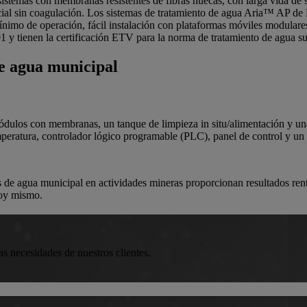
sistemas con membranas resistentes de fibras huecas, con larga vida de 
cial sin coagulación. Los sistemas de tratamiento de agua Aria™ AP de Pa
ínimo de operación, fácil instalación con plataformas móviles modular
y tienen la certificación ETV para la norma de tratamiento de agua sup
e agua municipal
ódulos con membranas, un tanque de limpieza in situ/alimentación y un
peratura, controlador lógico programable (PLC), panel de control y un
es de agua municipal en actividades mineras proporcionan resultados ren
 hoy mismo.
s necesidades de nuestros clientes.