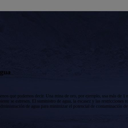
agua
menos que podemos decir. Una mina de oro, por ejemplo, usa más de 1 mi
te se estresen. El suministro de agua, la escasez y las restricciones r
dministración de agua para minimizar el potencial de contaminación del