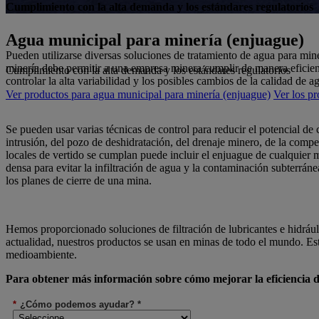
Cumplimiento con la alta demanda y los estándares regulatorios
Agua municipal para minería (enjuague)
Pueden utilizarse diversas soluciones de tratamiento de agua para min
minería debe permitir a una empresa minera cumplir de manera eficient
Cumplimiento con la alta demanda y los estándares regulatorios
controlar la alta variabilidad y los posibles cambios de la calidad de a
Ver productos para agua municipal para minería (enjuague)
Ver los p
Se pueden usar varias técnicas de control para reducir el potencial 
intrusión, del pozo de deshidratación, del drenaje minero, de la compe
locales de vertido se cumplan puede incluir el enjuague de cualquier 
densa para evitar la infiltración de agua y la contaminación subterráne
los planes de cierre de una mina.
Hemos proporcionado soluciones de filtración de lubricantes e hidrául
actualidad, nuestros productos se usan en minas de todo el mundo. Est
medioambiente.
Para obtener más información sobre cómo mejorar la eficiencia de
*
¿Cómo podemos ayudar? *