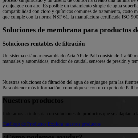
proceso simplificado y un diseño de control ha creado una familia de 
y enjuague con aire. Es posible un tratamiento simple de agua superfi
compatibilidad con cloro y químicos comunes de tratamiento, costo m
que cumple con la norma NSF 61, la manufactura certificada ISO 9001 
Soluciones de membrana para productos d
Soluciones rentables de filtración
Un sistema estándar ensamblado Aria AP de Pall consiste de 1 a 60 m
manuales y automáticas, medidor de caudal, sensores de presión y tem
Nuestras soluciones de filtración del agua de enjuague para las fuent
Para obtener más información, comuníquese con un experto de Pall
Nuestros productos
Lideramos la industria con soluciones de productos que se adaptan a la
Catálogo de Productos
Explora nuestros productos
¿Cómo podemos ayudar?