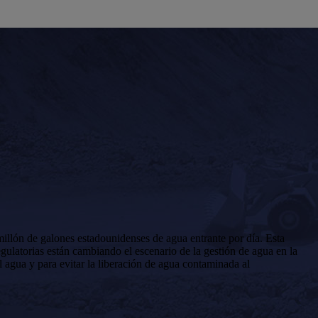
llón de galones estadounidenses de agua entrante por día. Esta
egulatorias están cambiando el escenario de la gestión de agua en la
 agua y para evitar la liberación de agua contaminada al