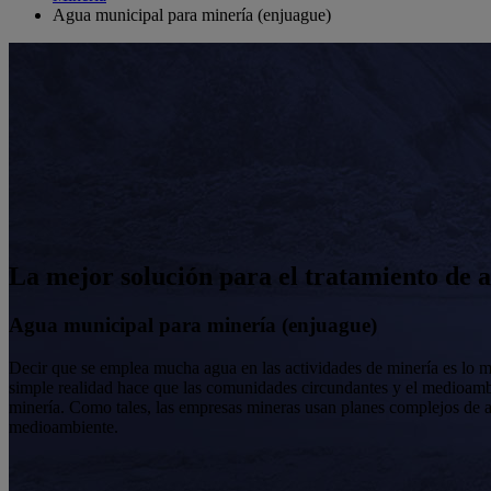
Agua municipal para minería (enjuague)
La mejor solución para el tratamiento de 
Agua municipal para minería (enjuague)
Decir que se emplea mucha agua en las actividades de minería es lo 
simple realidad hace que las comunidades circundantes y el medioambien
minería. Como tales, las empresas mineras usan planes complejos de a
medioambiente.