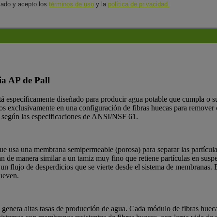
isado y acepto los
términos de uso
y la
política de privacidad.
ia AP de Pall
tá específicamente diseñado para producir agua potable que cumpla o s
s exclusivamente en una configuración de fibras huecas para remover c
o”, según las especificaciones de ANSI/NSF 61.
ue usa una membrana semipermeable (porosa) para separar las partículas
úan de manera similar a un tamiz muy fino que retiene partículas en sus
un flujo de desperdicios que se vierte desde el sistema de membranas.
mueven.
nera altas tasas de producción de agua. Cada módulo de fibras huecas 