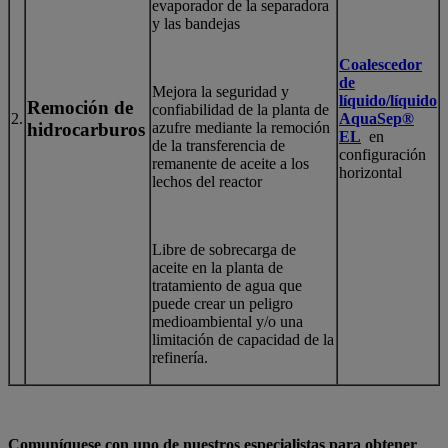
evaporador de la separadora
y las bandejas
Coalescedor
de
Mejora la seguridad y
líquido/líquido
Remoción de
confiabilidad de la planta de
2.
AquaSep®
hidrocarburos
azufre mediante la remoción
EL
en
de la transferencia de
configuración
remanente de aceite a los
horizontal
lechos del reactor
Libre de sobrecarga de
aceite en la planta de
tratamiento de agua que
puede crear un peligro
medioambiental y/o una
limitación de capacidad de la
refinería.
Comuníquese con uno de nuestros especialistas para obtener