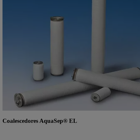
Coalescedores AquaSep® EL