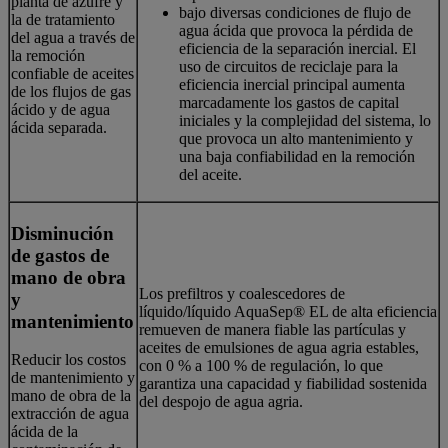
planta de azufre y
bajo diversas condiciones de flujo de
la de tratamiento
agua ácida que provoca la pérdida de
del agua a través de
eficiencia de la separación inercial. El
la remoción
uso de circuitos de reciclaje para la
confiable de aceites
eficiencia inercial principal aumenta
de los flujos de gas
marcadamente los gastos de capital
ácido y de agua
iniciales y la complejidad del sistema, lo
ácida separada.
que provoca un alto mantenimiento y
una baja confiabilidad en la remoción
del aceite.
Disminución
de gastos de
mano de obra
Los prefiltros y coalescedores de
y
líquido/líquido AquaSep® EL de alta eficiencia
mantenimiento
remueven de manera fiable las partículas y
aceites de emulsiones de agua agria estables,
Reducir los costos
con 0 % a 100 % de regulación, lo que
de mantenimiento y
garantiza una capacidad y fiabilidad sostenida
mano de obra de la
del despojo de agua agria.
extracción de agua
ácida de la