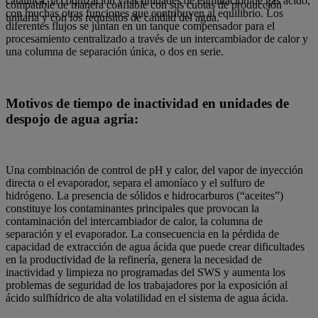
catalítica, la coquización y las unidades de eliminación de gas ácido,
compatible de manera confiable con sus cuotas de producción
con muchas otras funciones que contribuyen al equilibrio. Los
unitaria y con los requisitos de calidad del agua.
diferentes flujos se juntan en un tanque compensador para el
procesamiento centralizado a través de un intercambiador de calor y
una columna de separación única, o dos en serie.
Motivos de tiempo de inactividad en unidades de
despojo de agua agria:
Una combinación de control de pH y calor, del vapor de inyección
directa o el evaporador, separa el amoníaco y el sulfuro de
hidrógeno. La presencia de sólidos e hidrocarburos (“aceites”)
constituye los contaminantes principales que provocan la
contaminación del intercambiador de calor, la columna de
separación y el evaporador. La consecuencia en la pérdida de
capacidad de extracción de agua ácida que puede crear dificultades
en la productividad de la refinería, genera la necesidad de
inactividad y limpieza no programadas del SWS y aumenta los
problemas de seguridad de los trabajadores por la exposición al
ácido sulfhídrico de alta volatilidad en el sistema de agua ácida.