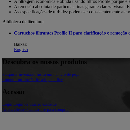
A filtragem econômica é obtida usando filtros Profile porque e
A remoção absoluta de partículas finas garante clareza visual. 
As especificações de turbidez podem ser consistentemente atend
Biblioteca de literatura
Cartuchos filtrantes Profile II para clarificação e remoção 
Baixar:
English
Descubra os nossos produtos
Pesquisar inventário
Insira um número de peça
Comprar on-line
Visite a loja on-line
Acessar
Login
Login de usuário existente
Novos clientes
Cadastre-se para comprar