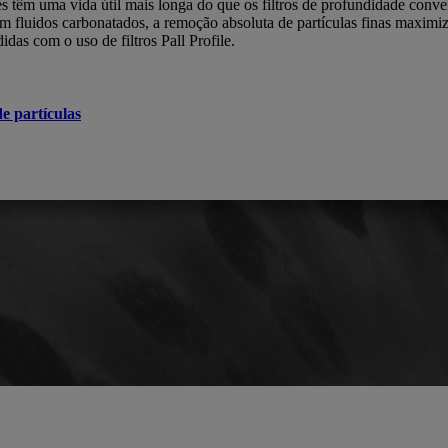
les têm uma vida útil mais longa do que os filtros de profundidade conv
Em fluidos carbonatados, a remoção absoluta de partículas finas maximi
idas com o uso de filtros Pall Profile.
de partículas