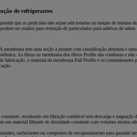
ução de refrigerantes
arantir que as partículas não sejam adicionadas ao tanque de mistura dur
 podem ser usados para remoção de particulados para aditivos de sabor.
leno. A membrana tem uma seção a jusante com classificação absoluta e 
nômica. As fibras na membrana dos filtros Profile são contínuas e não 
 fabricação, o material da membrana Pall Profile e os contaminantes pres
cação.
 constante, resultando em filtração confiável sem descarga e migração
om um material filtrante de densidade constante com volumes mortos alto
lutinantes, surfactantes ou compostos de encapsulamento para garantir 