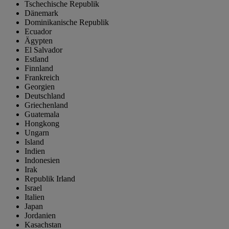
Tschechische Republik
Dänemark
Dominikanische Republik
Ecuador
Ägypten
El Salvador
Estland
Finnland
Frankreich
Georgien
Deutschland
Griechenland
Guatemala
Hongkong
Ungarn
Island
Indien
Indonesien
Irak
Republik Irland
Israel
Italien
Japan
Jordanien
Kasachstan