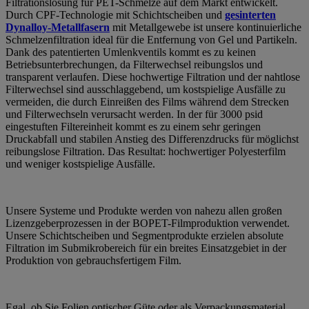
Filtrationslösung für PET-Schmelze auf dem Markt entwickelt.
Durch CPF-Technologie mit Schichtscheiben und
gesinterten
Dynalloy-Metallfasern
mit Metallgewebe ist unsere kontinuierliche
Schmelzenfiltration ideal für die Entfernung von Gel und Partikeln.
Dank des patentierten Umlenkventils kommt es zu keinen
Betriebsunterbrechungen, da Filterwechsel reibungslos und
transparent verlaufen. Diese hochwertige Filtration und der nahtlose
Filterwechsel sind ausschlaggebend, um kostspielige Ausfälle zu
vermeiden, die durch Einreißen des Films während dem Strecken
und Filterwechseln verursacht werden. In der für 3000 psid
eingestuften Filtereinheit kommt es zu einem sehr geringen
Druckabfall und stabilen Anstieg des Differenzdrucks für möglichst
reibungslose Filtration. Das Resultat: hochwertiger Polyesterfilm
und weniger kostspielige Ausfälle.
Unsere Systeme und Produkte werden von nahezu allen großen
Lizenzgeberprozessen in der BOPET-Filmproduktion verwendet.
Unsere Schichtscheiben und Segmentprodukte erzielen absolute
Filtration im Submikrobereich für ein breites Einsatzgebiet in der
Produktion von gebrauchsfertigem Film.
Egal, ob Sie Folien optischer Güte oder als Verpackungsmaterial