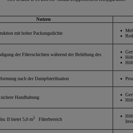
Nutzen
Meh
truktion mit hoher Packungsdichte
Redu
Ger
digung der Filterschichten während der Belüftung des
Höh
Höhe
rformung nach der Dampfsterilisation
Proz
Ger
 sichere Handhabung
Höhe
Höh
2
c II bietet 5,0 m
Filterbereich
Inv