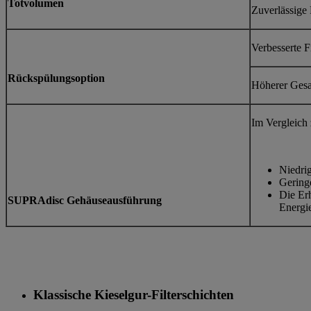
Totvolumen
Zuverlässige 
Verbesserte F
Rückspülungsoption
Höherer Gesa
Im Vergleich 
Niedri
Gering
Die Erh
SUPRAdisc Gehäuseausführung
Energi
Klassische Kieselgur-Filterschichten