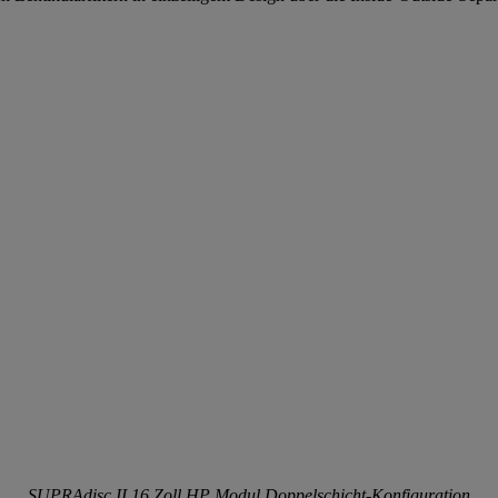
SUPRAdisc II 16 Zoll HP Modul Doppelschicht-Konfiguration