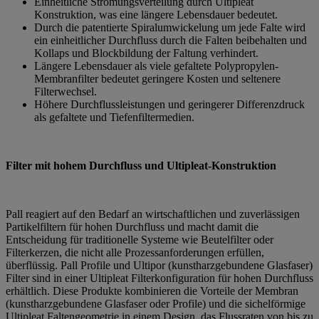
Einheitliche Strömungsverteilung durch Ultipleat
Konstruktion, was eine längere Lebensdauer bedeutet.
Durch die patentierte Spiralumwickelung um jede Falte wird
ein einheitlicher Durchfluss durch die Falten beibehalten und
Kollaps und Blockbildung der Faltung verhindert.
Längere Lebensdauer als viele gefaltete Polypropylen-
Membranfilter bedeutet geringere Kosten und seltenere
Filterwechsel.
Höhere Durchflussleistungen und geringerer Differenzdruck
als gefaltete und Tiefenfiltermedien.
Filter mit hohem Durchfluss und Ultipleat-Konstruktion
Pall reagiert auf den Bedarf an wirtschaftlichen und zuverlässigen
Partikelfiltern für hohen Durchfluss und macht damit die
Entscheidung für traditionelle Systeme wie Beutelfilter oder
Filterkerzen, die nicht alle Prozessanforderungen erfüllen,
überflüssig. Pall Profile und Ultipor (kunstharzgebundene Glasfaser)
Filter sind in einer Ultipleat Filterkonfiguration für hohen Durchfluss
erhältlich. Diese Produkte kombinieren die Vorteile der Membran
(kunstharzgebundene Glasfaser oder Profile) und die sichelförmige
Ultipleat Faltengeometrie in einem Design, das Flussraten von bis zu