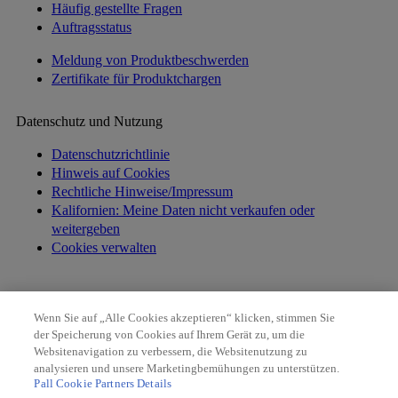
Häufig gestellte Fragen
Auftragsstatus
Meldung von Produktbeschwerden
Zertifikate für Produktchargen
Datenschutz und Nutzung
Datenschutzrichtlinie
Hinweis auf Cookies
Rechtliche Hinweise/Impressum
Kalifornien: Meine Daten nicht verkaufen oder
weitergeben
Cookies verwalten
Haben Sie Betrug entdeckt? Wenn Sie eine verdächtige E-Mail,
Wenn Sie auf „Alle Cookies akzeptieren“ klicken, stimmen Sie
Social-Media-Nachricht, Textnachricht oder einen Anruf erhalten
der Speicherung von Cookies auf Ihrem Gerät zu, um die
haben, melden Sie dies bitte
hier
.
Websitenavigation zu verbessern, die Websitenutzung zu
analysieren und unsere Marketingbemühungen zu unterstützen.
Pall Cookie Partners Details
Copyright 2026 Pall Corporation. Alle Rechte vorbehalten.