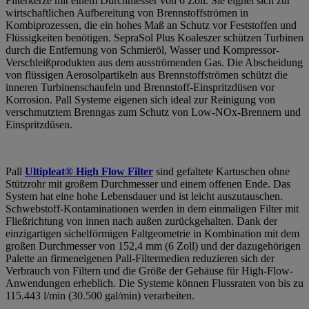
Filterkerze mit einem Durchmesser von 6 Zoll. Sie eignet sich zur
wirtschaftlichen Aufbereitung von Brennstoffströmen in
Kombiprozessen, die ein hohes Maß an Schutz vor Feststoffen und
Flüssigkeiten benötigen. SepraSol Plus Koaleszer schützen Turbinen
durch die Entfernung von Schmieröl, Wasser und Kompressor-
Verschleißprodukten aus dem ausströmenden Gas. Die Abscheidung
von flüssigen Aerosolpartikeln aus Brennstoffströmen schützt die
inneren Turbinenschaufeln und Brennstoff-Einspritzdüsen vor
Korrosion. Pall Systeme eigenen sich ideal zur Reinigung von
verschmutztem Brenngas zum Schutz von Low-NOx-Brennern und
Einspritzdüsen.
Pall
Ultipleat® High Flow Filter
sind gefaltete Kartuschen ohne
Stützrohr mit großem Durchmesser und einem offenen Ende. Das
System hat eine hohe Lebensdauer und ist leicht auszutauschen.
Schwebstoff-Kontaminationen werden in dem einmaligen Filter mit
Fließrichtung von innen nach außen zurückgehalten. Dank der
einzigartigen sichelförmigen Faltgeometrie in Kombination mit dem
großen Durchmesser von 152,4 mm (6 Zoll) und der dazugehörigen
Palette an firmeneigenen Pall-Filtermedien reduzieren sich der
Verbrauch von Filtern und die Größe der Gehäuse für High-Flow-
Anwendungen erheblich. Die Systeme können Flussraten von bis zu
115.443 l/min (30.500 gal/min) verarbeiten.