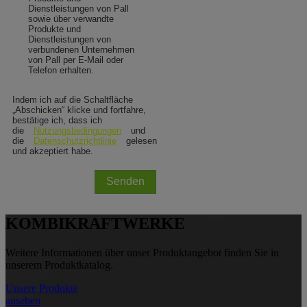
Dienstleistungen von Pall
sowie über verwandte
Produkte und
Dienstleistungen von
verbundenen Unternehmen
von Pall per E-Mail oder
Telefon erhalten.
Indem ich auf die Schaltfläche
„Abschicken“ klicke und fortfahre,
bestätige ich, dass ich
die
Nutzungsbedingungen
und
die
Datenschutzrichtlinie
gelesen
und akzeptiert habe.
Senden
KOMBIKRAFTWERKE
Weitere Informationen über unser Produktangebot finden Sie in
unserem Produktkatalog.
Unsere Produkte
ansehen