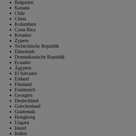
Bulgarien
Kanada
Chile
China
Kolumbien
Costa Rica
Kroatien
Zypern
Tschechische Republik
Dänemark
Dominikanische Republik
Ecuador
Ägypten
El Salvador
Estland
Finnland
Frankreich
Georgien
Deutschland
Griechenland
Guatemala
Hongkong
Ungarn
Island
Indien