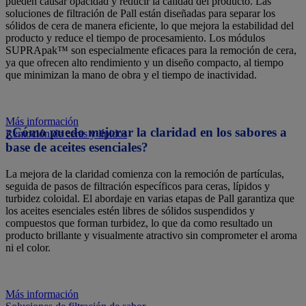
pueden causar opacidad y reducir la calidad del producto. Las
soluciones de filtración de Pall están diseñadas para separar los
sólidos de cera de manera eficiente, lo que mejora la estabilidad del
producto y reduce el tiempo de procesamiento. Los módulos
SUPRApak™ son especialmente eficaces para la remoción de cera,
ya que ofrecen alto rendimiento y un diseño compacto, al tiempo
que minimizan la mano de obra y el tiempo de inactividad.
Más información
¿Cómo puedo mejorar la claridad en los sabores a
Remoción de ceras y lípidos
base de aceites esenciales?
La mejora de la claridad comienza con la remoción de partículas,
seguida de pasos de filtración específicos para ceras, lípidos y
turbidez coloidal. El abordaje en varias etapas de Pall garantiza que
los aceites esenciales estén libres de sólidos suspendidos y
compuestos que forman turbidez, lo que da como resultado un
producto brillante y visualmente atractivo sin comprometer el aroma
ni el color.
Más información