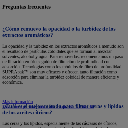
Preguntas frecuentes
¿Cómo remuevo la opacidad o la turbidez de los
extractos aromáticos?
La opacidad y la turbidez en los extractos aromáticos a menudo son
el resultado de partículas coloidales que se forman al mezclar
solventes, alcohol y agua. Para removerlas, recomendamos un paso
de filtración en frío seguido de filtración de profundidad con
adsorción. Tecnologías como los módulos de filtro de profundidad
SUPRApak™ son muy eficaces y ofrecen tanto filtración como
adsorción para eliminar la turbidez coloidal de manera eficiente y
económica.
Más información
¿Cuál es el mejor método para filtrar ceras y lípidos
Soluciones para la remoción de la turbidez coloidal
de los aceites cítricos?
Las ceras y los lípidos, especialmente de las cáscaras de cítricos,