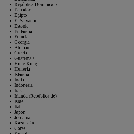
República Dominicana
Ecuador
Egipto
El Salvador
Estonia
Finlandia
Francia
Georgia
Alemania
Grecia
Guatemala
Hong Kong
Hungría
Islandia
India
Indonesia
Irak
Irlanda (República de)
Israel
Italia
Japón
Jordania
Kazajistán
Corea
Kuwait