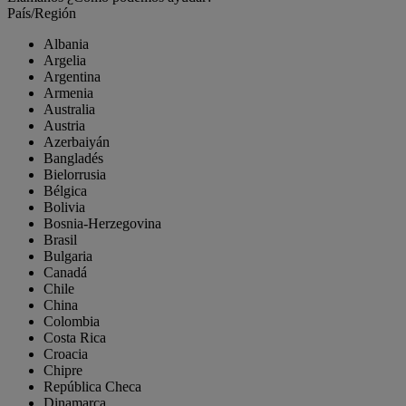
País/Región
Albania
Argelia
Argentina
Armenia
Australia
Austria
Azerbaiyán
Bangladés
Bielorrusia
Bélgica
Bolivia
Bosnia-Herzegovina
Brasil
Bulgaria
Canadá
Chile
China
Colombia
Costa Rica
Croacia
Chipre
República Checa
Dinamarca