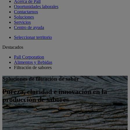
Acerca de Pall
Oportunidades laborales
Contactarnos
Soluciones
Servicios
Centro de ayuda
Seleccionar territorio
Destacados
Pall Corporation
Alimentos y Bebidas
Filtración de sabores
Soluciones de filtración de sabor
Pureza, claridad e innovación en la
producción de sabores