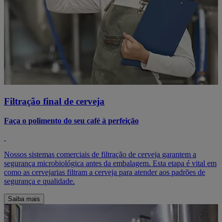
Filtração final de cerveja
Faça o polimento do seu café à perfeição
Nossos sistemas comerciais de filtração de cerveja garantem a
segurança microbiológica antes da embalagem. Esta etapa é vital em
como as cervejarias filtram a cerveja para atender aos padrões de
segurança e qualidade.
Saiba mais