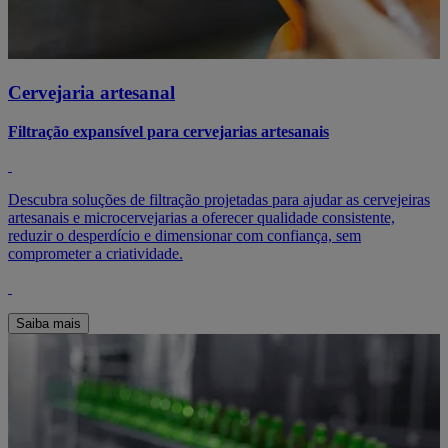
Cervejaria artesanal
Filtração expansível para cervejarias artesanais
Descubra soluções de filtração projetadas para ajudar as cervejeiras
artesanais e microcervejarias a oferecer qualidade consistente,
reduzir o desperdício e dimensionar com confiança, sem
comprometer a criatividade.
Saiba mais