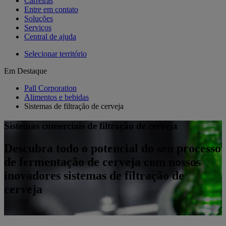
Carreiras
Entre em contato
Soluções
Serviços
Central de ajuda
Selecionar território
Em Destaque
Pall Corporation
Alimentos e bebidas
Sistemas de filtração de cerveja
Sistemas comerciais de filtração de cerveja
Descubra todo o potencial do seu processo
de fermentação de cerveja com nossos
inovadores sistemas de filtração de
cerveja