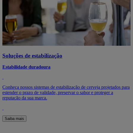
Soluções de estabilização
Estabilidade duradoura
Conheça nossos sistemas de estabilização de cerveja projetados para
estender o prazo de validade, preservar o sabor e proteger a
reputação da sua marca.
Saiba mais