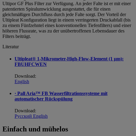
Ultipor GF Plus Filter zur Verfügung. An jeder Falte ist er mit einer
patentierten Spiralumwicklung ausgestattet, die für einen
gleichmäßigen Durchfluss durch jede Falte sorgt. Der Vorteil der
Ultipleat Konfiguration liegt in einem verringerten Druckabfall (bis
zu einem Fünfzehntel eines konventionellen Tiefenfilters) und einer
höheren Flussrate, was zu der unübertroffenen Lebensdauer des
Filters beiträgt.
Literatur
Ultipleat® 1-Mikrometer-High-Flow-Element (1 µm):
FBUHFCWEN
Download:
English
· Pall Aria™ FB Wasserfiltrationssysteme mit
automatischer Rückspülung
Download:
Pусский
English
Einfach und mühelos