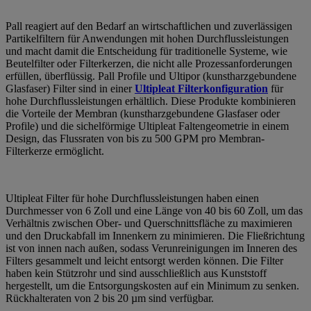
Pall reagiert auf den Bedarf an wirtschaftlichen und zuverlässigen
Partikelfiltern für Anwendungen mit hohen Durchflussleistungen
und macht damit die Entscheidung für traditionelle Systeme, wie
Beutelfilter oder Filterkerzen, die nicht alle Prozessanforderungen
erfüllen, überflüssig. Pall Profile und Ultipor (kunstharzgebundene
Glasfaser) Filter sind in einer
Ultipleat Filterkonfiguration
für
hohe Durchflussleistungen erhältlich. Diese Produkte kombinieren
die Vorteile der Membran (kunstharzgebundene Glasfaser oder
Profile) und die sichelförmige Ultipleat Faltengeometrie in einem
Design, das Flussraten von bis zu 500 GPM pro Membran-
Filterkerze ermöglicht.
Ultipleat Filter für hohe Durchflussleistungen haben einen
Durchmesser von 6 Zoll und eine Länge von 40 bis 60 Zoll, um das
Verhältnis zwischen Ober- und Querschnittsfläche zu maximieren
und den Druckabfall im Innenkern zu minimieren. Die Fließrichtung
ist von innen nach außen, sodass Verunreinigungen im Inneren des
Filters gesammelt und leicht entsorgt werden können. Die Filter
haben kein Stützrohr und sind ausschließlich aus Kunststoff
hergestellt, um die Entsorgungskosten auf ein Minimum zu senken.
Rückhalteraten von 2 bis 20 µm sind verfügbar.