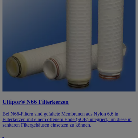
Ultipor® N66 Filterkerzen
Bei N66-Filtern sind gefaltete Membranen aus Nylon 6,6 in
Filterkerzen mit einem offenem Ende (SOE) integriert, um diese in
sanitären Filtergehäusen einsetzen zu können.