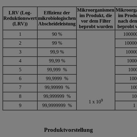
Mikroorganismen
Mikroorg
LRV (Log-
Effizienz der
im Produkt, die
im Produ
Reduktionswert
mikrobiologischen
vor dem Filter
nach dem
(LRV))
Abscheideleistung
beprobt wurden
beprobt 
1
90 %
10000
2
99 %
10000
3
99,9 %
1000
4
99,99 %
1000
5
99,999 %
100
6
99,9999 %
100
7
99,99999 %
10
8
99,999999 %
10
9
1 x 10
9
99,9999999 %
1
Produktvorstellung