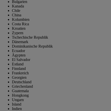
Bulgarien
Kanada
Chile
China
Kolumbien
Costa Rica
Kroatien
Zypern
Tschechische Republik
Dänemark
Dominikanische Republik
Ecuador
Ägypten
El Salvador
Estland
Finnland
Frankreich
Georgien
Deutschland
Griechenland
Guatemala
Hongkong
Ungarn
Island
Indien