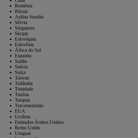
Catar
Romênia
Rússia
Arábia Saudita
Sérvia
Singapura
Skopje
Eslováquia
Eslovênia
África do Sul
Espanha
Sudão
Suécia
Suíça
Taiwan
Tailândia
Trinidade
Tunísia
Turquia
Turcomenistão
EUA
Ucrânia
Emirados Árabes Unidos
Reino Unido
Uruguai