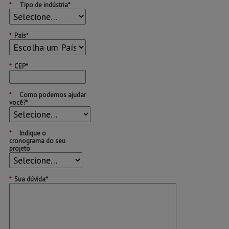
*
Tipo de indústria*
*
País*
*
CEP*
*
Como podemos ajudar
você?*
*
Indique o
cronograma do seu
projeto
*
Sua dúvida*