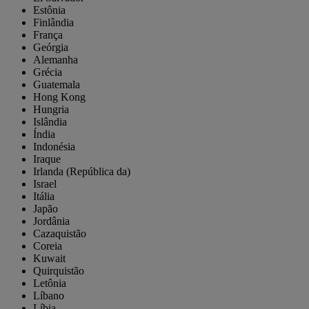
Estônia
Finlândia
França
Geórgia
Alemanha
Grécia
Guatemala
Hong Kong
Hungria
Islândia
Índia
Indonésia
Iraque
Irlanda (República da)
Israel
Itália
Japão
Jordânia
Cazaquistão
Coreia
Kuwait
Quirquistão
Letônia
Líbano
Líbia