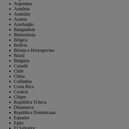
Argentina
Armênia
Austrália
Austria
Azerbaijão
Bangladesh
Bielorrússia
Bélgica
Bolívia
Bósnia e Herzegovina
Brasil
Bulgária
Canadá
Chile
China
Colômbia
Costa Rica
Croácia
Chipre
República Tcheca
Dinamarca
República Dominicana
Equador
Egito
El Salvador