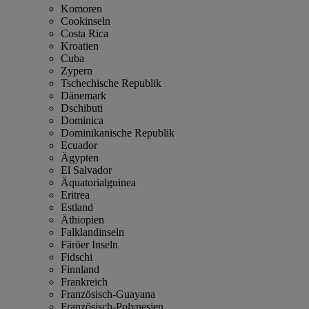
Komoren
Cookinseln
Costa Rica
Kroatien
Cuba
Zypern
Tschechische Republik
Dänemark
Dschibuti
Dominica
Dominikanische Republik
Ecuador
Ägypten
El Salvador
Äquatorialguinea
Eritrea
Estland
Äthiopien
Falklandinseln
Färöer Inseln
Fidschi
Finnland
Frankreich
Französisch-Guayana
Französisch-Polynesien