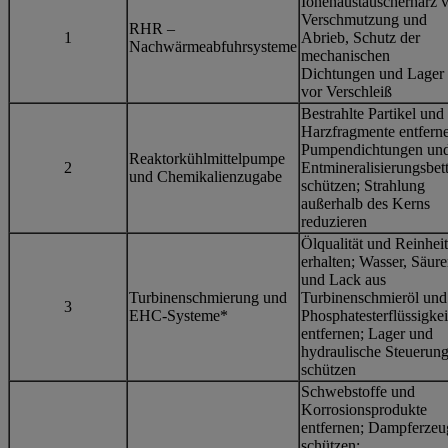
Ionenaustauscherharz 
Verschmutzung und
RHR –
1
Abrieb, Schutz der
Nachwärmeabfuhrsysteme
mechanischen
Dichtungen und Lager
vor Verschleiß
Bestrahlte Partikel und
Harzfragmente entfern
Pumpendichtungen un
Reaktorkühlmittelpumpe
2
Entmineralisierungsbet
und Chemikalienzugabe
schützen; Strahlung
außerhalb des Kerns
reduzieren
Ölqualität und Reinheit
erhalten; Wasser, Säur
und Lack aus
Turbinenschmierung und
Turbinenschmieröl und
3
EHC-Systeme*
Phosphatesterflüssigkei
entfernen; Lager und
hydraulische Steuerun
schützen
Schwebstoffe und
Korrosionsprodukte
entfernen; Dampferzeu
schützen;