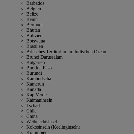
Barbados
Belgien
Belize
Benin
Bermuda
Bhutan
Bolivien
Botswana
Brasilien
Britisches Territorium im Indischen Ozean
Brunei Darussalam
Bulgarien
Burkina Faso
Burundi
Kambodscha
Kamerun
Kanada
Kap Verde
Kaimaninseln
Tschad
Chile
China
Weihnachtsinsel
Kokosinseln (Keelinginseln)
Kolumbien