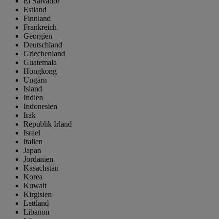
El Salvador
Estland
Finnland
Frankreich
Georgien
Deutschland
Griechenland
Guatemala
Hongkong
Ungarn
Island
Indien
Indonesien
Irak
Republik Irland
Israel
Italien
Japan
Jordanien
Kasachstan
Korea
Kuwait
Kirgisien
Lettland
Libanon