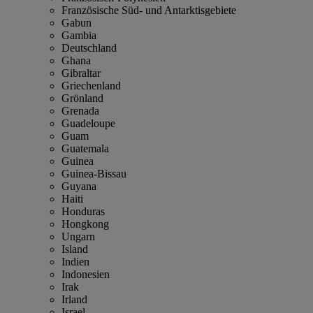
Französische Süd- und Antarktisgebiete
Gabun
Gambia
Deutschland
Ghana
Gibraltar
Griechenland
Grönland
Grenada
Guadeloupe
Guam
Guatemala
Guinea
Guinea-Bissau
Guyana
Haiti
Honduras
Hongkong
Ungarn
Island
Indien
Indonesien
Irak
Irland
Israel