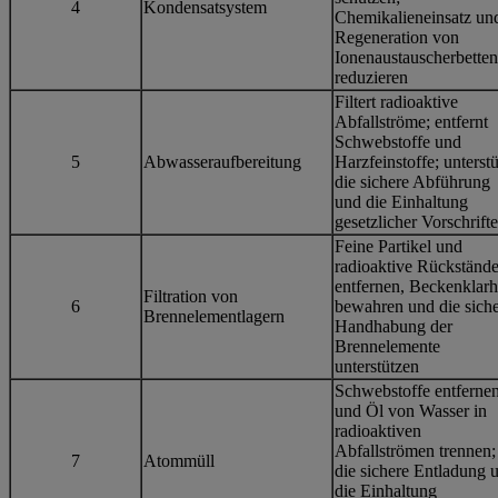
4
Kondensatsystem
Chemikalieneinsatz un
Regeneration von
Ionenaustauscherbetten
reduzieren
Filtert radioaktive
Abfallströme; entfernt
Schwebstoffe und
5
Abwasseraufbereitung
Harzfeinstoffe; unterstü
die sichere Abführung
und die Einhaltung
gesetzlicher Vorschrift
Feine Partikel und
radioaktive Rückständ
entfernen, Beckenklarh
Filtration von
6
bewahren und die sich
Brennelementlagern
Handhabung der
Brennelemente
unterstützen
Schwebstoffe entferne
und Öl von Wasser in
radioaktiven
Abfallströmen trennen;
7
Atommüll
die sichere Entladung 
die Einhaltung