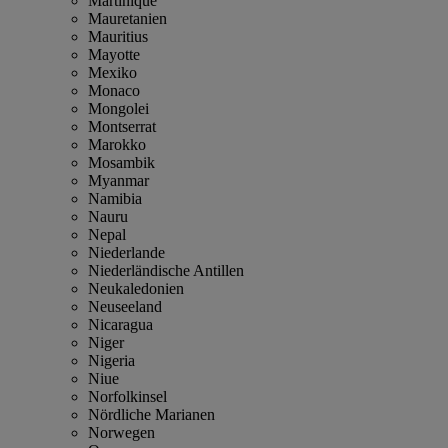
Martinique
Mauretanien
Mauritius
Mayotte
Mexiko
Monaco
Mongolei
Montserrat
Marokko
Mosambik
Myanmar
Namibia
Nauru
Nepal
Niederlande
Niederländische Antillen
Neukaledonien
Neuseeland
Nicaragua
Niger
Nigeria
Niue
Norfolkinsel
Nördliche Marianen
Norwegen