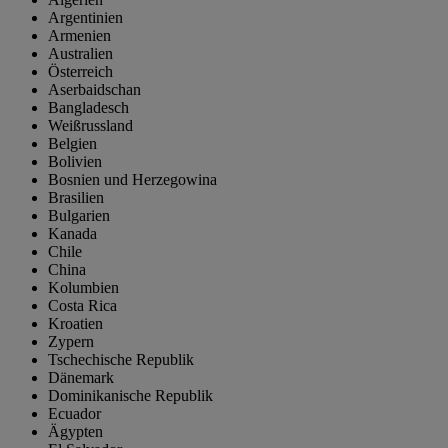
Argentinien
Armenien
Australien
Österreich
Aserbaidschan
Bangladesch
Weißrussland
Belgien
Bolivien
Bosnien und Herzegowina
Brasilien
Bulgarien
Kanada
Chile
China
Kolumbien
Costa Rica
Kroatien
Zypern
Tschechische Republik
Dänemark
Dominikanische Republik
Ecuador
Ägypten