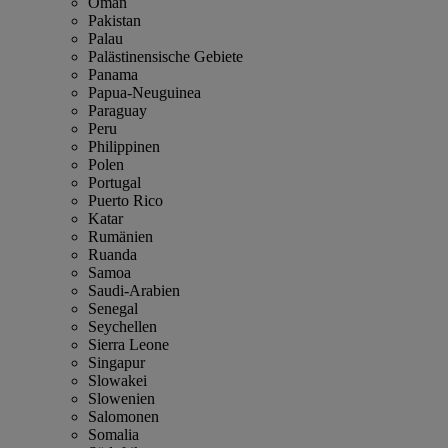
Oman
Pakistan
Palau
Palästinensische Gebiete
Panama
Papua-Neuguinea
Paraguay
Peru
Philippinen
Polen
Portugal
Puerto Rico
Katar
Rumänien
Ruanda
Samoa
Saudi-Arabien
Senegal
Seychellen
Sierra Leone
Singapur
Slowakei
Slowenien
Salomonen
Somalia